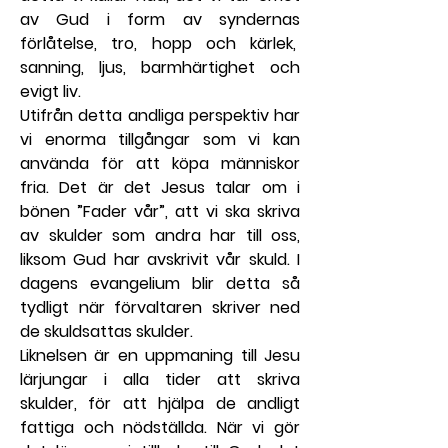
av Gud i form av syndernas 
förlåtelse, tro, hopp och kärlek,  
sanning, ljus, barmhärtighet och 
evigt liv.
Utifrån detta andliga perspektiv har 
vi enorma tillgångar som vi kan 
använda för att köpa människor 
fria. Det är det Jesus talar om i 
bönen ”Fader vår”, att vi ska skriva 
av skulder som andra har till oss, 
liksom Gud har avskrivit vår skuld. I 
dagens evangelium blir detta så 
tydligt när förvaltaren skriver ned 
de skuldsattas skulder.
Liknelsen är en uppmaning till Jesu 
lärjungar i alla tider att skriva 
skulder, för att hjälpa de andligt 
fattiga och nödställda. När vi gör 