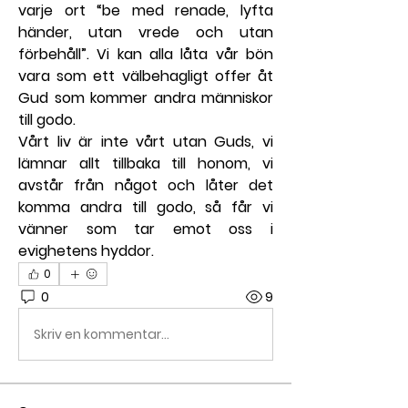
varje ort “be med renade, lyfta 
händer, utan vrede och utan 
förbehåll”. Vi kan alla låta vår bön 
vara som ett välbehagligt offer åt 
Gud som kommer andra människor 
till godo.
Vårt liv är inte vårt utan Guds, vi 
lämnar allt tillbaka till honom, vi 
avstår från något och låter det 
komma andra till godo, så får vi 
vänner som tar emot oss i 
evighetens hyddor.
0
0
9
Skriv en kommentar...