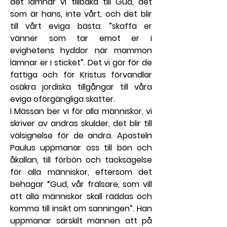
det lämnar vi tillbaka till Gud, det 
som är hans, inte vårt, och det blir 
till vårt eviga bästa: ”skaffa er 
vänner som tar emot er i 
evighetens hyddor när mammon 
lämnar er i sticket”. Det vi gör för de 
fattiga och för Kristus förvandlar 
osäkra jordiska tillgångar till våra 
eviga oförgängliga skatter.
I Mässan ber vi för alla människor, vi 
skriver av andras skulder, det blir till 
välsignelse för de andra. Aposteln 
Paulus uppmanar oss till bön och 
åkallan, till förbön och tacksägelse 
för alla människor, eftersom det 
behagar “Gud, vår frälsare, som vill 
att alla människor skall räddas och 
komma till insikt om sanningen”. Han 
uppmanar särskilt männen att på 