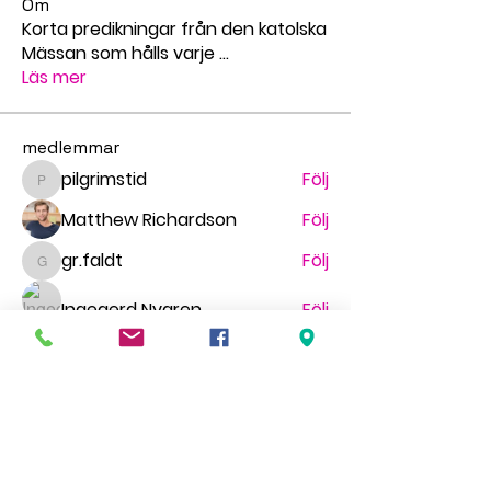
Om
Korta predikningar från den katolska
Mässan som hålls varje
...
Läs mer
medlemmar
pilgrimstid
Följ
pilgrimstid
Matthew Richardson
Följ
gr.faldt
Följ
gr.faldt
Ingegerd Nygren
Följ
Миша Воронов
Följ
Se alla medlemmar (70)