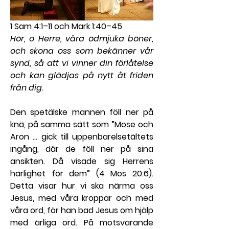
1 Sam 4:1–11 och Mark 1:40–45
Hör, o Herre, våra ödmjuka böner, 
och skona oss som bekänner vår 
synd, så att vi vinner din förlåtelse 
och kan glädjas på nytt åt friden 
från dig
.
Den spetälske mannen föll ner på 
knä, på samma sätt som ”Mose och 
Aron … gick till uppenbarelsetältets 
ingång, där de föll ner på sina 
ansikten. Då visade sig Herrens 
härlighet för dem” (4 Mos 20:6). 
Detta visar hur vi ska närma oss 
Jesus, med våra kroppar och med 
våra ord, för han bad Jesus om hjälp 
med ärliga ord. På motsvarande 