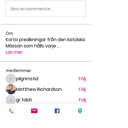
Skriv en kommentar...
Om
Korta predikningar från den katolska
Mässan som hålls varje
...
Läs mer
medlemmar
pilgrimstid
Följ
pilgrimstid
Matthew Richardson
Följ
gr.faldt
Följ
gr.faldt
Ingegerd Nygren
Följ
Миша Воронов
Följ