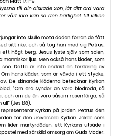
0 och Matt 17:1–9
ssna till din älskade Son, låt ditt ord vara 
ör vårt inre kan se den härlighet till vilken 
jungar inte skulle möta döden förrän de fått 
sitt rike, och så tog han med sig Petrus, 
tt högt berg. Jesus lyste själv som solen, 
a människor ljus. Men också hans kläder, som 
 snö. Detta är inte endast en förklaring av 
Om hans kläder, som är vävda i ett stycke, 
 av. De skinande kläderna betecknar Kyrkan 
blod, ”Om era synder än voro blodröda, så 
a; och om de än voro såsom rosenfärga, så 
ll” (Jes 1:18).
representerar Kyrkan på jorden. Petrus den 
Herden för den universella Kyrkan. Jakob som 
m lider martyrdöden, ett Kyrkans utsäde i 
apostel med särskild omsorg om Guds Moder. 