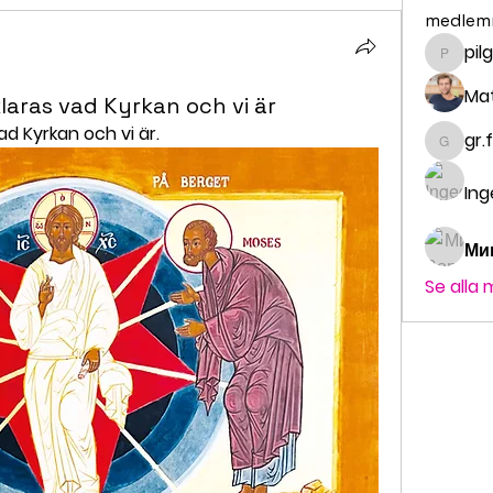
medlem
pil
pilgrim
Ma
klaras vad Kyrkan och vi är
ad Kyrkan och vi är.
gr.
gr.fald
Ing
Ми
Se alla