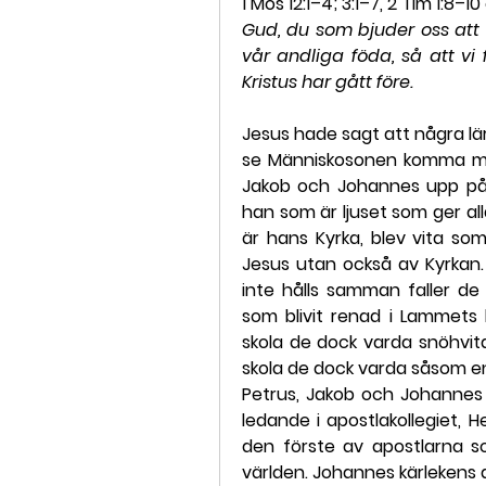
1 Mos 12:1–4; 3:1–7, 2 Tim 1:8–1
Gud, du som bjuder oss att ly
vår andliga föda, så att vi f
Kristus har gått före.
Jesus hade sagt att några lär
se Människosonen komma med 
Jakob och Johannes upp på e
han som är ljuset som ger all
är hans Kyrka, blev vita som
Jesus utan också av Kyrkan. 
inte hålls samman faller de
som blivit renad i Lammets 
skola de dock varda snöhvit
skola de dock varda såsom en u
Petrus, Jakob och Johannes 
ledande i apostlakollegiet, 
den förste av apostlarna so
världen. Johannes kärlekens 