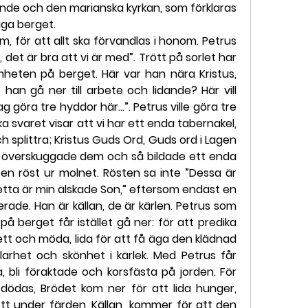
ande och den marianska kyrkan, som förklaras 
liga berget.
, för att allt ska förvandlas i honom. Petrus 
 det är bra att vi är med”. Trött på sorlet har 
heten på berget. Här var han nära Kristus, 
 han gå ner till arbete och lidande? Här vill 
ag göra tre hyddor här…”. Petrus ville göra tre 
svaret visar att vi har ett enda tabernakel, 
h splittra; Kristus Guds Ord, Guds ord i Lagen 
t överskuggade dem och så bildade ett enda 
n röst ur molnet. Rösten sa inte ”Dessa är 
etta är min älskade Son,” eftersom endast en 
ade. Han är källan, de är kärlen. Petrus som 
på berget får istället gå ner: för att predika 
tt och möda, lida för att få äga den klädnad 
rhet och skönhet i kärlek. Med Petrus får 
, bli föraktade och korsfästa på jorden. För 
 dödas, Brödet kom ner för att lida hunger, 
ött under färden, Källan  kommer för att den 