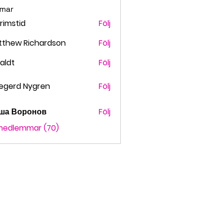
mar
grimstid
Följ
stid
tthew Richardson
Följ
faldt
Följ
t
egerd Nygren
Följ
ша Воронов
Följ
 medlemmar (70)