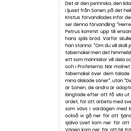
Det är den petrinska, den lid
i ljuset från Sonen, på det he
Kristus förvandlades inför dem
ser denna förvandling: ”Herre,
Petrus kommit upp till ensam
hans själs bröd. Varför skulle
han stanna: ”Om du vill skall j
tabernakel men det himmelska 
ett som människor vill dela oc
och i Profeterna. När molne
tabernakel över dem talade e
mina älskade söner”, utan ”D
är Sonen, de andra är adopter
längtade efter att få vila ut 
ordet, för att arbeta med sve
som vävs i vardagen med kla
också vi gå ner för att tjäna
själva Livet kom ner för att
Vägen kom ner för att bli tr