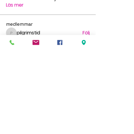
Läs mer
medlemmar
pilgrimstid
Följ
pilgrimstid
Matthew Richardson
Följ
gr.faldt
Följ
gr.faldt
Ingegerd Nygren
Följ
Миша Воронов
Följ
Se alla medlemmar (70)