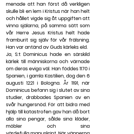
menade att han först då verkligen 
skulle bli en lem i Kristus när han helt 
och hållet vigde sig åt uppgiften att 
vinna själarna, på samma sätt som 
vår Herre Jesus Kristus helt hade 
framburit sig själv för vår frälsning. 
Han var antänd av Guds kärleks eld.
Ja, S:t Dominicus hade en särskild 
kärlek till människorna och värnade 
om deras eviga väl. Han föddes 1170 i 
Spanien, i gamla Kastilien, dog den 6 
augusti 1221 i Bologna. År 1191, när 
Dominicus befann sig i slutet av sina 
studier, drabbades Spanien av en 
svår hungersnöd. För att bidra med 
hjälp till katastrofen gav han då bort 
alla sina pengar, sålde sina kläder, 
möbler och sina 
värdefulla manuskript. När vännerna 