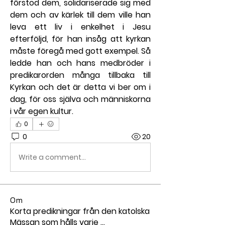
förstod dem, solidariserade sig med 
dem och av kärlek till dem ville han 
leva ett liv i enkelhet i Jesu 
efterföljd, för han insåg att kyrkan 
måste föregå med gott exempel. Så 
ledde han och hans medbröder i 
predikarorden många tillbaka till 
Kyrkan och det är detta vi ber om i 
dag, för oss själva och människorna 
i vår egen kultur.
0
0
20
Write a comment...
Om
Korta predikningar från den katolska
Mässan som hålls varje
...