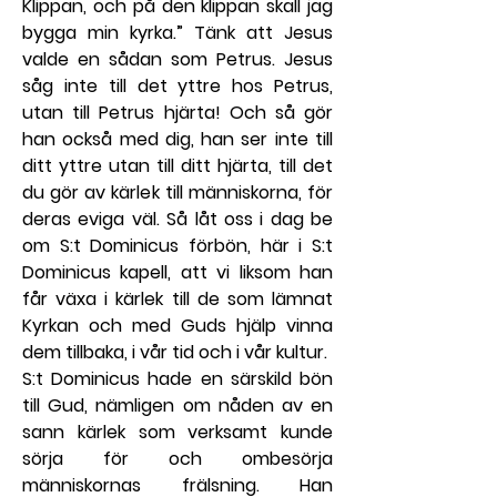
Klippan, och på den klippan skall jag 
bygga min kyrka.” Tänk att Jesus 
valde en sådan som Petrus. Jesus 
såg inte till det yttre hos Petrus, 
utan till Petrus hjärta! Och så gör 
han också med dig, han ser inte till 
ditt yttre utan till ditt hjärta, till det 
du gör av kärlek till människorna, för 
deras eviga väl. Så låt oss i dag be 
om S:t Dominicus förbön, här i S:t 
Dominicus kapell, att vi liksom han 
får växa i kärlek till de som lämnat 
Kyrkan och med Guds hjälp vinna 
dem tillbaka, i vår tid och i vår kultur.
S:t Dominicus hade en särskild bön 
till Gud, nämligen om nåden av en 
sann kärlek som verksamt kunde 
sörja för och ombesörja 
människornas frälsning. Han 