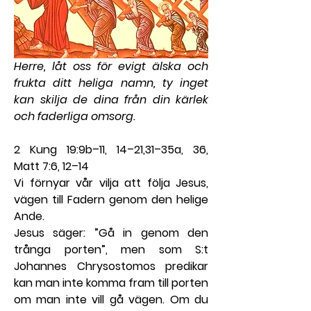
Herre, låt oss för evigt älska och 
frukta ditt heliga namn, ty inget 
kan skilja de dina från din kärlek 
och faderliga omsorg.
2 Kung 19:9b–11, 14–21,31–35a, 36, 
Matt 7:6, 12–14
Vi förnyar vår vilja att följa Jesus, 
vägen till Fadern genom den helige 
Ande.
Jesus säger: ”Gå in genom den 
trånga porten”, men som S:t 
Johannes Chrysostomos predikar 
kan man inte komma fram till porten 
om man inte vill gå vägen. Om du 