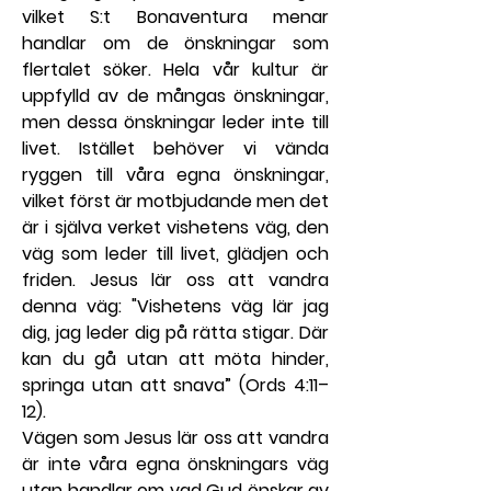
vilket S:t Bonaventura menar 
handlar om de önskningar som 
flertalet söker. Hela vår kultur är 
uppfylld av de mångas önskningar, 
men dessa önskningar leder inte till 
livet. Istället behöver vi vända 
ryggen till våra egna önskningar, 
vilket först är motbjudande men det 
är i själva verket vishetens väg, den 
väg som leder till livet, glädjen och 
friden. Jesus lär oss att vandra 
denna väg: "Vishetens väg lär jag 
dig, jag leder dig på rätta stigar. Där 
kan du gå utan att möta hinder, 
springa utan att snava” (Ords 4:11–
12).
Vägen som Jesus lär oss att vandra 
är inte våra egna önskningars väg 
utan handlar om vad Gud önskar av 