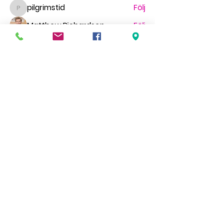
pilgrimstid
Följ
pilgrimstid
Matthew Richardson
Följ
gr.faldt
Följ
gr.faldt
Ingegerd Nygren
Följ
Миша Воронов
Följ
Se alla medlemmar (70)
HÖR AV DIG
We'd love to hear from you