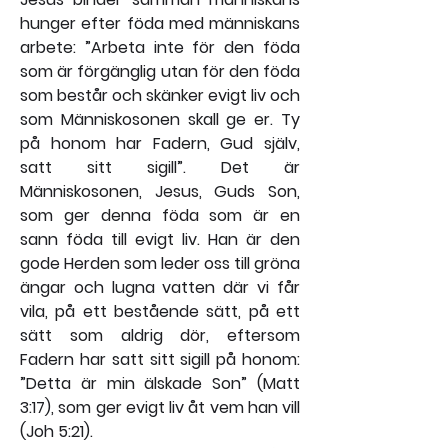
hunger efter föda med människans 
arbete: ”Arbeta inte för den föda 
som är förgänglig utan för den föda 
som består och skänker evigt liv och 
som Människosonen skall ge er. Ty 
på honom har Fadern, Gud själv, 
satt sitt sigill”. Det är 
Människosonen, Jesus, Guds Son, 
som ger denna föda som är en 
sann föda till evigt liv. Han är den 
gode Herden som leder oss till gröna 
ängar och lugna vatten där vi får 
vila, på ett bestående sätt, på ett 
sätt som aldrig dör, eftersom 
Fadern har satt sitt sigill på honom: 
”Detta är min älskade Son” (Matt 
3:17), som ger evigt liv åt vem han vill 
(Joh 5:21).