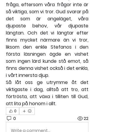
fråga, eftersom våra frågor inte är 
så viktiga, som vi tror. Gud svarar på 
det som är angeläget, våra 
djupaste behov, vår djupaste 
längtan. Och det vi längtar efter 
finns mycket närmare än vi tror, 
liksom den enkle Stefanos i den 
första läsningen ägde en vishet 
som ingen lärd kunde stå emot, så 
finns denna vishet också i det enkla, 
i vårt innersta djup.
Så låt oss ge utrymme åt det 
viktigaste i dag, alltså att tro, att 
förtrösta, att växa i tilliten till Gud, 
att lita på honom i allt.
0
0
22
Write a comment...