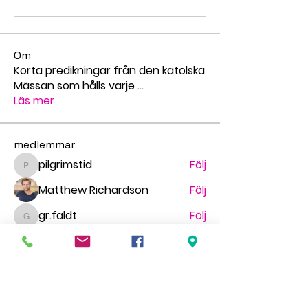
Om
Korta predikningar från den katolska
Mässan som hålls varje
...
Läs mer
medlemmar
pilgrimstid
Följ
pilgrimstid
Matthew Richardson
Följ
gr.faldt
Följ
gr.faldt
Ingegerd Nygren
Följ
Миша Воронов
Följ
Se alla medlemmar (69)