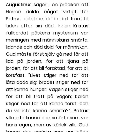
Augustinus säger i en predikan att 
Herren dolde något viktigt för 
Petrus, och han dolde det fram till 
tiden efter sin död. Innan Kristus 
fullbordat påskens mysterium var 
meningen med människans smärta, 
lidande och död dold för människan. 
Gud måste först själv gå ned för att 
lida på jorden, för att tjäna på 
jorden, för att bli föraktad, för att bli 
korsfäst. ”Livet stiger ned för att 
låta döda sig: brödet stiger ned för 
att känna hunger; Vägen stiger ned 
för att bli trött på vägen; Källan 
stiger ned för att känna törst; och 
du vill inte känna smärta?”. Petrus 
ville inte känna den smärta som var 
hans egen, men av kärlek ville Gud 
känna den smärta som var både 