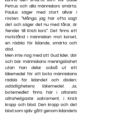
Petrus och alla människors smärta. 
Paulus säger med stort allvar i 
rösten: ”Många, jag har ofta sagt 
det och säger det nu med tårar, är 
fiender till Kristi kors”. Det finns ett 
motstånd i människan mot korset, 
en rädsla för lidande, smärta och 
död.
Men inte nog med att Gud lider, dör 
och bär människans meningslöshet 
utan han delar också ut ett 
läkemedel för att bota människans 
rädsla för lidandet och döden; 
odödlighetens läkemedel
. Ja, 
botemedlet finns här i 
altarets 
allraheligaste sakrament
, i Kristi 
kropp och blod. Den kropp och det 
blod som själv gått genom lidandets 