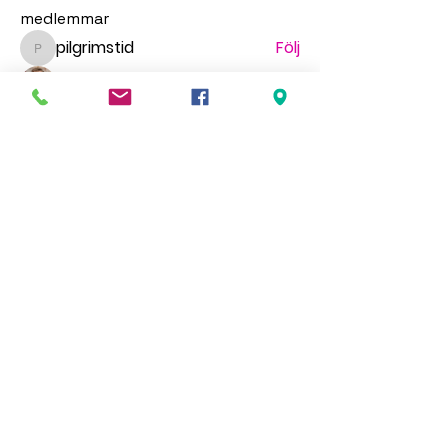
medlemmar
pilgrimstid
Följ
pilgrimstid
Matthew Richardson
Följ
gr.faldt
Följ
gr.faldt
Ingegerd Nygren
Följ
Миша Воронов
Följ
Se alla medlemmar (70)
HÖR AV DIG
We'd love to hear from you