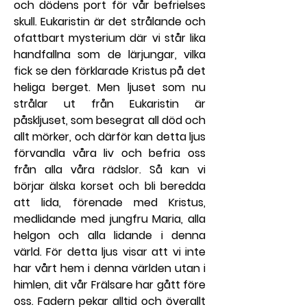
och dödens port för vår befrielses 
skull. Eukaristin är det strålande och 
ofattbart mysterium där vi står lika 
handfallna som de lärjungar, vilka 
fick se den förklarade Kristus på det 
heliga berget. Men ljuset som nu 
strålar ut från Eukaristin är 
påskljuset, som besegrat all död och 
allt mörker, och därför kan detta ljus 
förvandla våra liv och befria oss 
från alla våra rädslor. Så kan vi 
börjar älska korset och bli beredda 
att lida, förenade med Kristus, 
medlidande med jungfru Maria, alla 
helgon och alla lidande i denna 
värld. För detta ljus visar att vi inte 
har vårt hem i denna världen utan i 
himlen, dit vår Frälsare har gått före 
oss. Fadern pekar alltid och överallt 