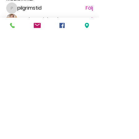
pilgrimstid
Följ
pilgrimstid
Matthew Richardson
Följ
gr.faldt
Följ
gr.faldt
Ingegerd Nygren
Följ
Миша Воронов
Följ
Se alla medlemmar (70)
HÖR AV DIG
We'd love to hear from you