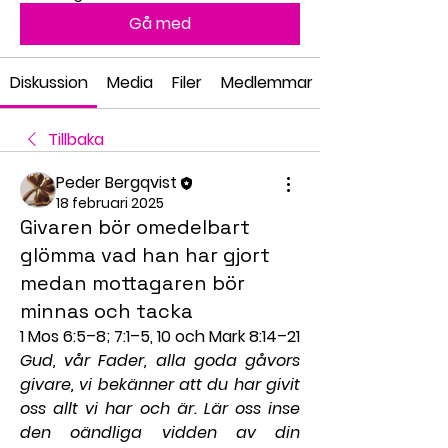
Gå med
Diskussion
Media
Filer
Medlemmar
Tillbaka
Peder Bergqvist
18 februari 2025
Givaren bör omedelbart
glömma vad han har gjort
medan mottagaren bör
minnas och tacka
1 Mos 6:5–8; 7:1–5, 10 och Mark 8:14–21
Gud, vår Fader, alla goda gåvors 
givare, vi bekänner att du har givit 
oss allt vi har och är. Lär oss inse 
den oändliga vidden av din 