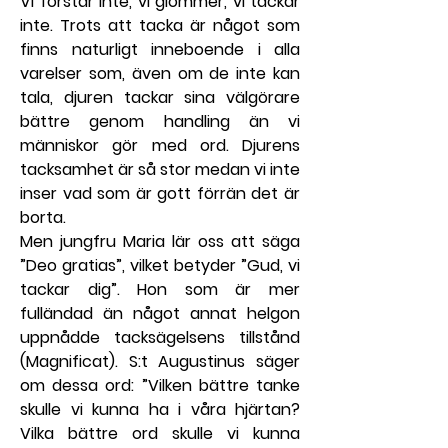
Vi förstår inte, vi glömmer, vi tackar 
inte. Trots att tacka är något som 
finns naturligt inneboende i alla 
varelser som, även om de inte kan 
tala, djuren tackar sina välgörare 
bättre genom handling än vi 
människor gör med ord. Djurens 
tacksamhet är så stor medan vi inte 
inser vad som är gott förrän det är 
borta.
Men jungfru Maria lär oss att säga 
”Deo gratias”, vilket betyder ”Gud, vi 
tackar dig”. Hon som är mer 
fulländad än något annat helgon 
uppnådde tacksägelsens tillstånd 
(Magnificat). S:t Augustinus säger 
om dessa ord: ”Vilken bättre tanke 
skulle vi kunna ha i våra hjärtan? 
Vilka bättre ord skulle vi kunna 