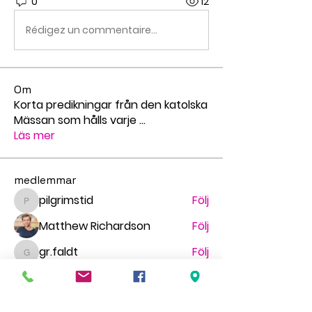
0
12
Rédigez un commentaire...
Om
Korta predikningar från den katolska
Mässan som hålls varje
...
Läs mer
medlemmar
pilgrimstid
Följ
pilgrimstid
Matthew Richardson
Följ
gr.faldt
Följ
gr.faldt
Ingegerd Nygren
Följ