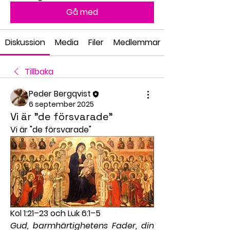
Gå med
Diskussion
Media
Filer
Medlemmar
Tillbaka
Peder Bergqvist
6 september 2025
Vi är "de försvarade"
Vi är "de försvarade"
Kol 1:21–23 och Luk 6:1–5
Gud, barmhärtighetens Fader, din 