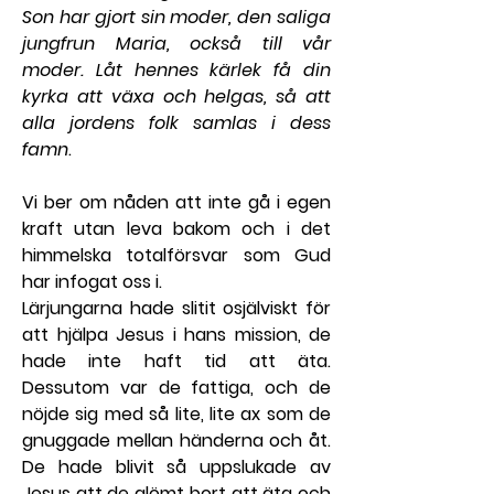
Son har gjort sin moder, den saliga 
jungfrun Maria, också till vår 
moder. Låt hennes kärlek få din 
kyrka att växa och helgas, så att 
alla jordens folk samlas i dess 
famn
.
Vi ber om nåden att inte gå i egen 
kraft utan leva bakom och i det 
himmelska totalförsvar som Gud 
har infogat oss i.
Lärjungarna hade slitit osjälviskt för 
att hjälpa Jesus i hans mission, de 
hade inte haft tid att äta. 
Dessutom var de fattiga, och de 
nöjde sig med så lite, lite ax som de 
gnuggade mellan händerna och åt. 
De hade blivit så uppslukade av 
Jesus att de glömt bort att äta och 