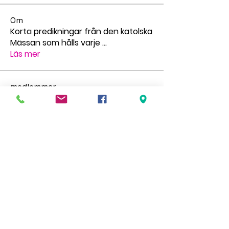
Om
Korta predikningar från den katolska
Mässan som hålls varje
...
Läs mer
medlemmar
pilgrimstid
Följ
pilgrimstid
Matthew Richardson
Följ
gr.faldt
Följ
gr.faldt
Ingegerd Nygren
Följ
Миша Воронов
Följ
Se alla medlemmar (69)