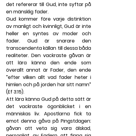
det refererar till Gud, inte syftar på 
en mänsklig fader.
Gud kommer före varje distinktion 
av manligt och kvinnligt, Gud är inte 
heller en syntes av moder och 
fader. Gud är snarare den 
transcendenta källan till dessa båda 
realiteter. Den vackraste gåvan är 
att lära känna den ende som 
överallt annat är Fader, den ende 
”efter vilken allt vad fader heter i 
himlen och på jorden har sitt namn” 
(Ef 3:15).
Att lära känna Gud på detta sätt är 
det vackraste ögonblicket i en 
människas liv. Apostlarna fick ta 
emot denna gåva på Pingstdagen: 
gåvan att veta sig vara älskad, 
personligt, av Fadern, att finna sig 