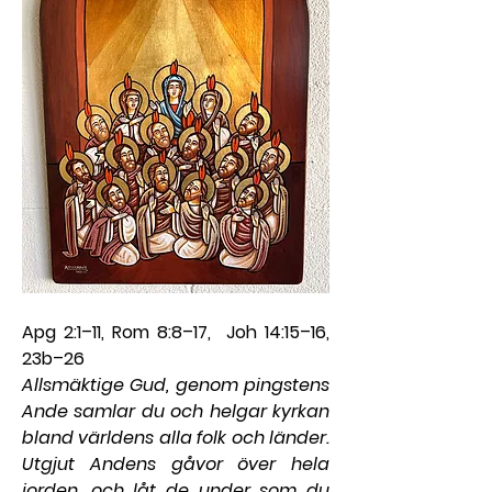
Apg 2:1–11, Rom 8:8–17,  Joh 14:15–16, 
23b–26
Allsmäktige Gud, genom pingstens 
Ande samlar du och helgar kyrkan 
bland världens alla folk och länder. 
Utgjut Andens gåvor över hela 
jorden, och låt de under som du 