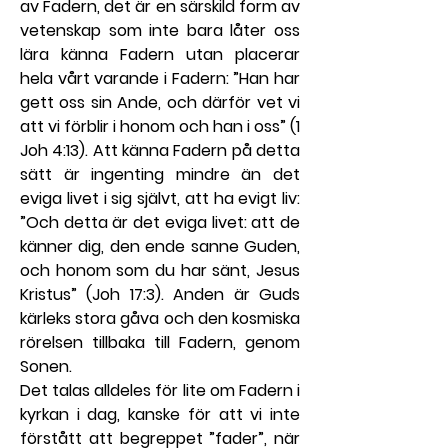
av Fadern, det är en särskild form av 
vetenskap som inte bara låter oss 
lära känna Fadern utan placerar 
hela vårt varande i Fadern: ”Han har 
gett oss sin Ande, och därför vet vi 
att vi förblir i honom och han i oss” (1 
Joh 4:13). Att känna Fadern på detta 
sätt är ingenting mindre än det 
eviga livet i sig självt, att ha evigt liv: 
”Och detta är det eviga livet: att de 
känner dig, den ende sanne Guden, 
och honom som du har sänt, Jesus 
Kristus” (Joh 17:3). Anden är Guds 
kärleks stora gåva och den kosmiska 
rörelsen tillbaka till Fadern, genom 
Sonen.
Det talas alldeles för lite om Fadern i 
kyrkan i dag, kanske för att vi inte 
förstått att begreppet ”fader”, när 