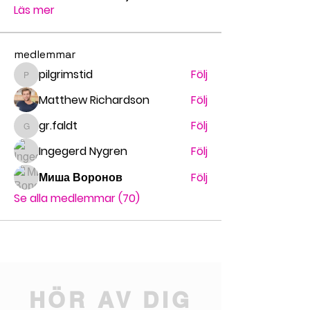
Läs mer
medlemmar
pilgrimstid
Följ
pilgrimstid
Matthew Richardson
Följ
gr.faldt
Följ
gr.faldt
Ingegerd Nygren
Följ
Миша Воронов
Följ
Se alla medlemmar (70)
HÖR AV DIG