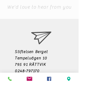
We'd love to hear from you
Stiftelsen Berget
Tempelvägen 10
795 91 RÄTTVIK
0248-797170