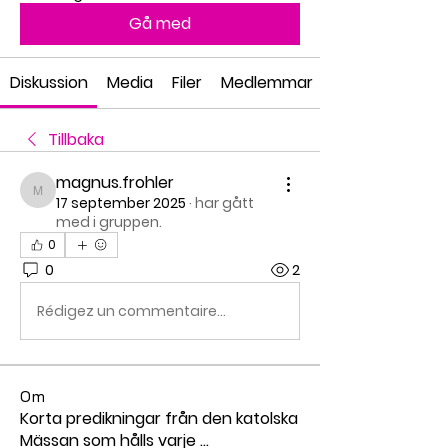
Gå med
Diskussion
Media
Filer
Medlemmar
Tillbaka
magnus.frohler
magnus.frohler
17 september 2025
·
har gått
med i gruppen.
0
0
2
Rédigez un commentaire...
Om
Korta predikningar från den katolska
Mässan som hålls varje
...