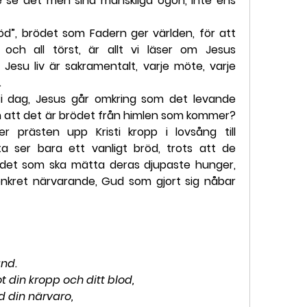
 se det men sina mänskliga ögon, inte ens 
öd”, brödet som Fadern ger världen, för att 
och all törst, är allt vi läser om Jesus 
 Jesu liv är sakramentalt, varje möte, varje 
.
i dag, Jesus går omkring som det levande 
 att det är brödet från himlen som kommer? 
er prästen upp Kristi kropp i lovsång till 
a ser bara ett vanligt bröd, trots att de 
ödet som ska mätta deras djupaste hunger, 
nkret närvarande, Gud som gjort sig nåbar 
and.
 din kropp och ditt blod,
 din närvaro,