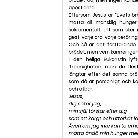
brödet då, men ingen kunde
apostlarna.
Eftersom Jesus är ”Livets br
mätta all mänsklig hunger 
sakramentalt, allt som sker i
gest, varje ord, varje beröring
Och så är det fortfarande 
brödet, men vem känner igen
I den heliga Eukaristin lyft
Treenigheten, men de flest
längtar efter det sanna br
som då är personligt och ko
och ätbar.
Jesus,
dig söker jag,
min själ törstar efter dig
som ett kargt och uttorkat l
Även om jag inte kan ta emot
mätta ändå min hunger med