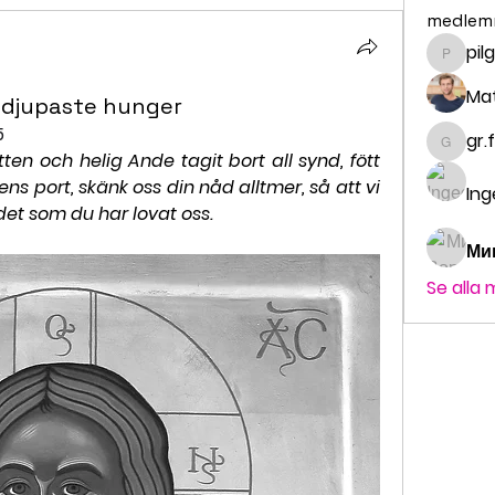
medlem
pil
pilgrim
Ma
 djupaste hunger
5
gr.
gr.fald
ten och helig Ande tagit bort all synd, fött 
s port, skänk oss din nåd alltmer, så att vi 
Ing
det som du har lovat oss.
Ми
Se alla