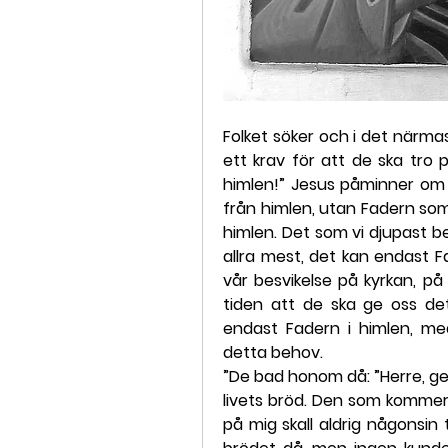
Folket söker och i det närmas
ett krav för att de ska tro
himlen!” Jesus påminner om
från himlen, utan Fadern som
himlen. Det som vi djupast b
allra mest, det kan endast Fa
vår besvikelse på kyrkan, på 
tiden att de ska ge oss det 
endast Fadern i himlen, med
detta behov.
”De bad honom då: ”Herre, ge o
livets bröd. Den som kommer t
på mig skall aldrig någonsin