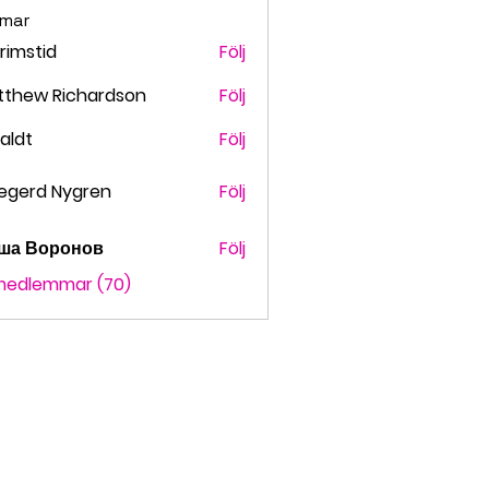
mar
grimstid
Följ
stid
tthew Richardson
Följ
faldt
Följ
t
egerd Nygren
Följ
ша Воронов
Följ
 medlemmar (70)