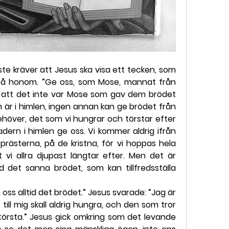
te kräver att Jesus ska visa ett tecken, som 
 på honom. ”Ge oss, som Mose, mannat från 
 att det inte var Mose som gav dem brödet 
 är i himlen, ingen annan kan ge brödet från 
ehöver, det som vi hungrar och törstar efter 
dern i himlen ge oss. Vi kommer aldrig ifrån 
prästerna, på de kristna, för vi hoppas hela 
vi allra djupast längtar efter. Men det är 
 det sanna brödet, som kan tillfredsställa 
ss alltid det brödet.” Jesus svarade: ”Jag är 
ill mig skall aldrig hungra, och den som tror 
 törsta.” Jesus gick omkring som det levande 