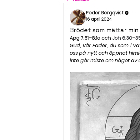
Peder Bergqvist
16 april 2024
Brödet som mättar min
Apg 7:51–8:1a och 
Joh 6:30–3
Gud, vår Fader, du som i vat
oss på nytt och öppnat himlen
inte går miste om något av 