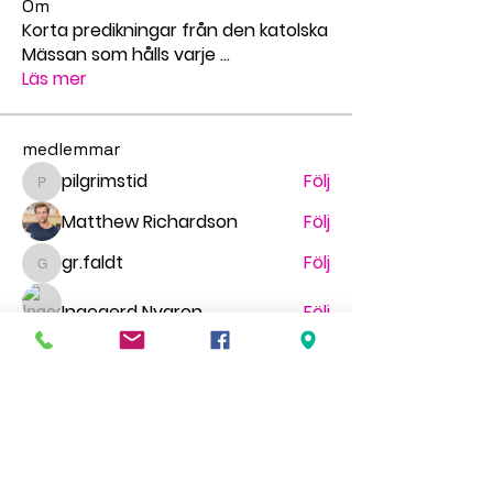
Om
Korta predikningar från den katolska
Mässan som hålls varje
...
Läs mer
medlemmar
pilgrimstid
Följ
pilgrimstid
Matthew Richardson
Följ
gr.faldt
Följ
gr.faldt
Ingegerd Nygren
Följ
Миша Воронов
Följ
Se alla medlemmar (69)