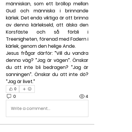
människan, som ett bröllop mellan 
Gud och människa i brinnande 
kärlek. Det enda viktiga är att brinna 
av denna kärlekseld, att älska den 
Korsfäste och så förbli i 
Treenigheten, förenad med Fadern i 
kärlek, genom den helige Ande.
Jesus frågar därför: ”Vill du vandra 
denna väg? ”Jag är vägen”. Önskar 
du att inte bli bedragen? ”Jag är 
sanningen”. Önskar du att inte dö? 
”Jag är livet.”
0
0
4
Write a comment...