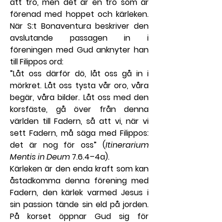
att tro, men det är en tro som är 
förenad med hoppet och kärleken. 
När S:t Bonaventura beskriver den 
avslutande passagen in i 
föreningen med Gud anknyter han 
till Filippos ord: 
”Låt oss därför dö, låt oss gå in i 
mörkret. Låt oss tysta vår oro, våra 
begär, våra bilder. Låt oss med den 
korsfäste, gå över från denna 
världen till Fadern, så att vi, när vi 
sett Fadern, må säga med Filippos: 
det är nog för oss” (
Itinerarium 
Mentis in Deum
 7.6.4–4a).
Kärleken är den enda kraft som kan 
åstadkomma denna förening med 
Fadern, den kärlek varmed Jesus i 
sin passion tände sin eld på jorden. 
På korset öppnar Gud sig för 