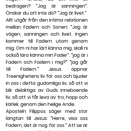
bedragen? ”Jag är sanningen”. 
Önskar du att inte dö? ”Jag är livet.”
Allt utgår från den intima relationen 
mellan Fadern och Sonen: ”Jag är 
vägen, sanningen och livet. Ingen 
kommer till Fadern utom genom 
mig. Om ni har lärt känna mig, skall ni 
också lära känna min Fader”. ”jag är i 
Fadern och Fadern i mig?” ”jag går 
till Fadern.” Jesus öppnar 
Treenighetens liv för oss och bjuder 
in oss i detta gudomliga liv, så att vi 
blir delaktiga av Guds inneboende 
liv, så att vi får leva av tro, hopp och 
kärlek, genom den helige Ande.
Aposteln Filippos säger med stor 
längtan till Jesus: ”Herre, visa oss 
Fadern, det är nog för oss.” Att se är 