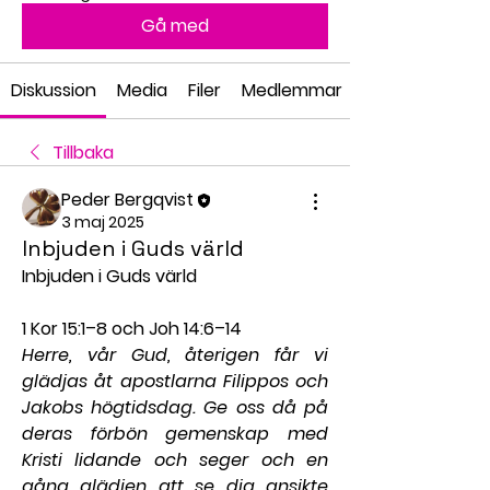
Gå med
Diskussion
Media
Filer
Medlemmar
Tillbaka
Peder Bergqvist
3 maj 2025
Inbjuden i Guds värld
Inbjuden i Guds värld
1 Kor 15:1–8 och Joh 14:6–14
Herre, vår Gud, återigen får vi 
glädjas åt apostlarna Filippos och 
Jakobs högtidsdag. Ge oss då på 
deras förbön gemenskap med 
Kristi lidande och seger och en 
gång glädjen att se dig ansikte 