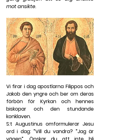
mot ansikte
.
Vi firar i dag apostlarna Filippos och 
Jakob den yngre och ber om deras 
förbön för Kyrkan och hennes 
biskopar och den stundande 
konklaven.
S:t Augustinus omformulerar Jesu 
ord i dag: ”Vill du vandra? ”Jag är 
vägen”. Önskar du att inte bli 