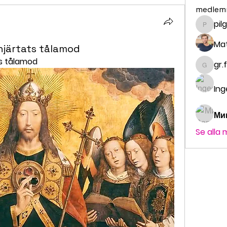
medlem
pil
pilgrim
Ma
hjärtats tålamod
ts tålamod
gr.
gr.fald
Ing
Ми
Se alla