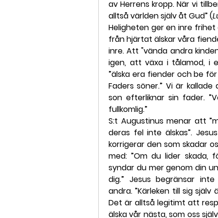
av Herrens kropp. När vi tillb
alltså världen själv åt Gud” (
L
Heligheten ger en inre frihet 
från hjärtat älskar våra fiend
inre. Att "vända andra kinden
igen, att växa i tålamod, i e
”älska era fiender och be för 
Faders söner.” Vi är kallade 
son efterliknar sin fader. ”
fullkomlig.”
S:t Augustinus menar att ”m
deras fel inte älskas”. Jes
korrigerar den som skadar oss 
med: ”Om du lider skada, för
syndar du mer genom din und
dig.” Jesus begränsar inte 
andra. ”Kärleken till sig själv
Det är alltså legitimt att respe
älska vår nästa, som oss själv