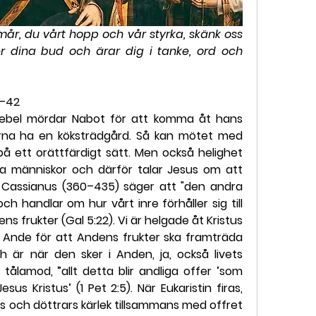
rmår, du vårt hopp och vår styrka, skänk oss 
jer dina bud och ärar dig i tanke, ord och 
8–42
ebel mördar Nabot för att komma åt hans 
ärna ha en köksträdgård. Så kan mötet med 
 ett orättfärdigt sätt. Men också helighet 
a människor och därför talar Jesus om att 
:t Cassianus (360–435) säger att "den andra 
h handlar om hur vårt inre förhåller sig till 
 frukter (Gal 5:22). Vi är helgade åt Kristus 
Ande för att Andens frukter ska framträda 
 är när den sker i Anden, ja, också livets 
lamod, ”allt detta blir andliga offer ’som 
us Kristus’ (1 Pet 2:5). När Eukaristin firas, 
s och döttrars kärlek tillsammans med offret 