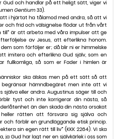
er Gud och handlar på ett heligt sätt, viger vi 
umen Gentium 
33).
att i hjärtat ha tålamod med andra, så att vi 
er och frid och välsignelse flödar ut från vårt 
 till” är att arbeta med våra impulser att ge 
fterföljelse av Jesus, att efterlikna honom. 
dem som förföljer er; då blir ni er himmelske 
att imitera och efterlikna Gud själv, som en 
Var fullkomliga, så som er Fader i himlen är 
änniskor ska älskas men på ett sätt så att 
us begränsar hämndbegäret men inte att vi 
själva eller andra. Augustinus säger till och 
blir tyst och inte korrigerar din nästa, så 
erlåtenhet än den skada din nästa orsakat 
heller rätten att försvara sig själva och 
 är och förblir en grundläggande etisk princip. 
ktera sin egen rätt till liv” (KKK 2264). Vi ska 
a, ja Gud har lagt ner en självkärlek i oss som 