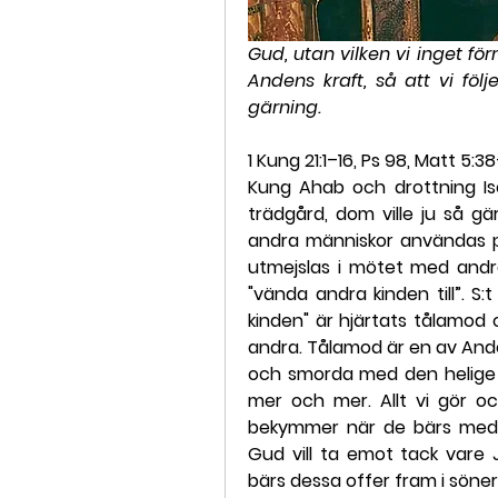
Gud, utan vilken vi inget fö
Andens kraft, så att vi föl
gärning.
1 Kung 21:1–16, Ps 98, Matt 5:3
Kung Ahab och drottning Is
trädgård, dom ville ju så g
andra människor användas på
utmejslas i mötet med andr
"vända andra kinden till”. S
kinden" är hjärtats tålamod oc
andra. Tålamod är en av Andens
och smorda med den helige 
mer och mer. Allt vi gör och
bekymmer när de bärs med tå
Gud vill ta emot tack vare Jes
bärs dessa offer fram i söner