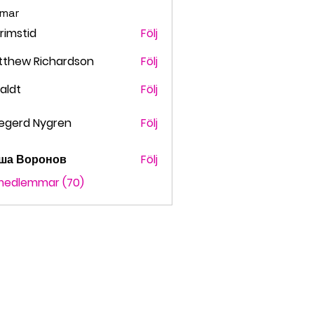
mar
grimstid
Följ
stid
tthew Richardson
Följ
faldt
Följ
t
egerd Nygren
Följ
ша Воронов
Följ
 medlemmar (70)