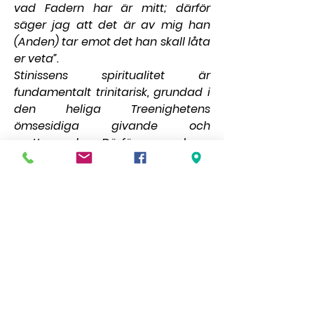
vad Fadern har är mitt; därför 
säger jag att det är av mig han 
(Anden) tar emot det han skall låta 
er veta”.
Stinissens spiritualitet är 
fundamentalt trinitarisk, grundad i 
den heliga Treenighetens 
ömsesidiga givande och 
mottagande. Därför var hans 
anvisningar för det andliga livet 
praktiska tillämpningar av 
Treenighetens liv i vardagen. Detta 
att vi är kallade att leva som Gud, 
att ge oss åt honom och åt 
varandra. Hela sanningen finns i 
Ordet som uttalas av Fadern med 
den helige Andes tysta andedräkt, 
i Treenighetens stilla närvaro, i allt 
och i alla ting!