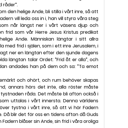
d råder”.
 den helige Ande, bli stilla i vårt inre, så att 
ern vill leda oss in i, han vill styra våra steg 
 som når längst ner i vårt väsens djup och 
n frid som vår Herre Jesus Kristus predikat 
ige Ande. Människan längtar i sitt allra 
a med frid i själen, som i ett inre Jerusalem, i 
agt ner en längtan efter den sjunde dagens 
lda längtan talar Ordet: ”Frid åt er alla”, och 
 sedan andades han på dem och sa: ”Ta emot 
bemärkt och ohört, och rum behöver skapas 
nd, annars hörs det inte, alla röster måste 
 tystnaden råda. Det måste bli afton också i 
 som uttalas i vårt innersta. Denna världens 
över tystna i vårt inre, så att vi hör Fadern 
e. Då blir det för oss en tidens afton då Guds 
Fadern blåser sin Ande, sin frid i våra oroliga 