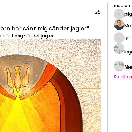
medlem
pil
pilgrim
Ma
adern har sänt mig sänder jag er"
ar sänt mig sänder jag er"
gr.
gr.fald
Ing
Ми
Se alla