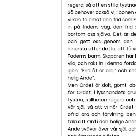
regera, så att en stilla tystna
Så behöver också vi, i bönen om
vi kan ta emot den frid som Fad
in på fridens väg, den frid
bortom oss själva. Det är de
och gett oss genom den hel
innersta efter detta, att få vil
Faderns barm. Skaparen har l
vila, och rakt in i denna fördo
igen: ”Frid åt er alla,” och
helig Ande”.
Men Ordet är dolt, gömt, o
för Ordet, i lyssnandets gru
tystna, stillheten regera och
vår själ, så att vi hör Ordet
ofrid, oro och förvirring, beh
tala sitt Ord i den helige And
Ande svävar över vår själ, och 