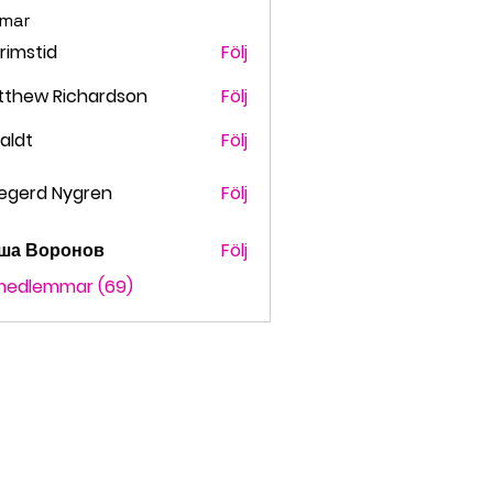
mar
grimstid
Följ
stid
tthew Richardson
Följ
faldt
Följ
t
egerd Nygren
Följ
ша Воронов
Följ
 medlemmar (69)