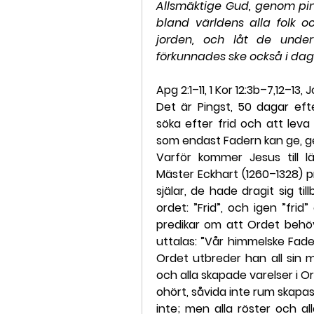
Allsmäktige Gud, genom pin
bland världens alla folk o
jorden, och låt de under
förkunnades ske också i dag 
Apg 2:1–11, 1 Kor 12:3b–7,12–13,
Det är Pingst, 50 dagar eft
söka efter frid och att leva 
som endast Fadern kan ge, ge
Varför kommer Jesus till l
Mäster Eckhart (1260–1328) p
själar, de hade dragit sig ti
ordet: ”Frid”, och igen ”fri
predikar om att Ordet behöv
uttalas: ”Vår himmelske Fader
Ordet utbreder han all sin m
och alla skapade varelser i Or
ohört, såvida inte rum skapas
inte; men alla röster och all