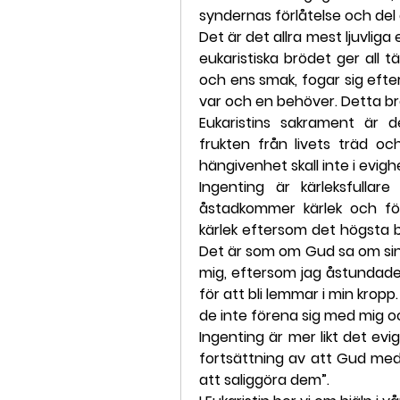
syndernas förlåtelse och del 
Det är det allra mest ljuvliga 
eukaristiska brödet ger all t
och ens smak, fogar sig efte
var och en behöver. Detta bröd
Eukaristins sakrament är 
frukten från livets träd o
hängivenhet skall inte i evig
Ingenting är kärleksfullar
åstadkommer kärlek och för
kärlek eftersom det högsta be
Det är som om Gud sa om sina
mig, eftersom jag åstundade 
för att bli lemmar i min kropp
de inte förena sig med mig o
Ingenting är mer likt det eviga
fortsättning av att Gud med s
att saliggöra dem”.