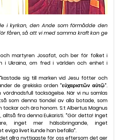
nde i kyrkan, den Ande som förmådde den 
v för fåren, så att vi med samma kraft kan ge 
 och martyren Josafat, och ber för folket i 
n i Ukraina, om fred i världen och enhet i 
kastade sig till marken vid Jesu fötter och 
nder de grekiska orden ”εὐχαριστῶν αὐτῷ”. 
en vördnadsfull tacksägelse. När vi nu samlas 
alltså som denna tiondel av alla botade, som 
ch tackar och ära honom. S:t Albertus Magnus 
, alltså fira denna Eukaristi. ”Gör detta! Inget 
igare, inget mer hälsobringande, inget 
det eviga livet kunde han befalla”.
, det allra nyttigaste för oss eftersom det ger 