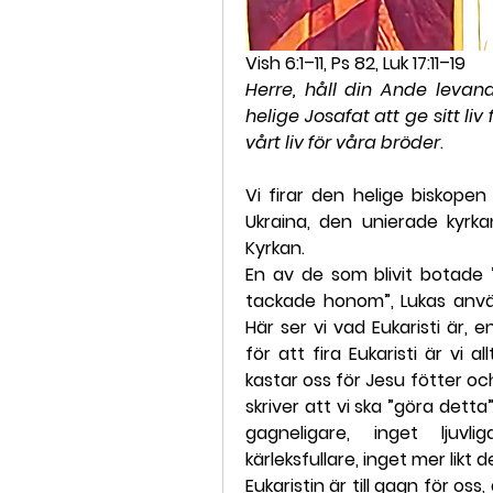
Vish 6:1–11, Ps 82, Luk 17:11–19
Herre, håll din Ande leva
helige Josafat att ge sitt li
vårt liv för våra bröder
.
Vi firar den helige biskopen
Ukraina, den unierade kyrka
Kyrkan.
En av de som blivit botade ”
tackade honom”, Lukas anvä
Här ser vi vad Eukaristi är, 
för att fira Eukaristi är vi 
kastar oss för Jesu fötter o
skriver att vi ska ”göra detta”
gagneligare, inget ljuvl
kärleksfullare, inget mer likt 
Eukaristin är till gagn för oss