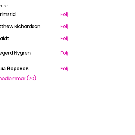
mar
grimstid
Följ
stid
tthew Richardson
Följ
faldt
Följ
t
egerd Nygren
Följ
ша Воронов
Följ
 medlemmar (70)