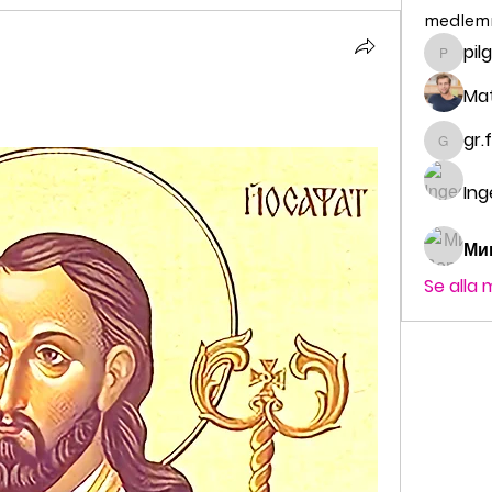
medlem
pil
pilgrim
Ma
gr.
gr.fald
Ing
Ми
Se alla