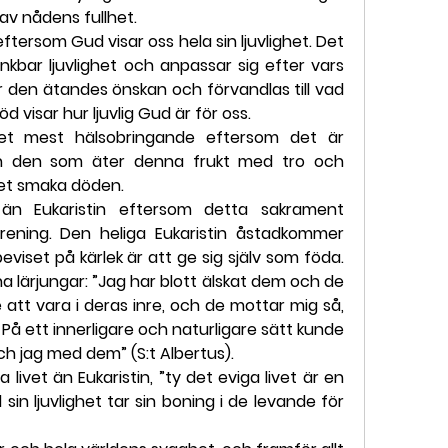
av nådens fullhet.
eftersom Gud visar oss hela sin ljuvlighet. Det 
änkbar ljuvlighet och anpassar sig efter vars 
r den ätandes önskan och förvandlas till vad 
 visar hur ljuvlig Gud är för oss.
det mest hälsobringande eftersom det är 
ch den som äter denna frukt med tro och 
het smaka döden.
e än Eukaristin eftersom detta sakrament 
ening. Den heliga Eukaristin åstadkommer 
viset på kärlek är att ge sig själv som föda. 
 lärjungar: ”Jag har blott älskat dem och de 
att vara i deras inre, och de mottar mig så, 
. På ett innerligare och naturligare sätt kunde 
ch jag med dem” (S:t Albertus).
 livet än Eukaristin, ”ty det eviga livet är en 
in ljuvlighet tar sin boning i de levande för 