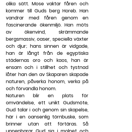
olika sätt. Mose vaktar fåren och 
kommer till Guds berg Horeb. Han 
vandrar med fåren genom en 
fascinerande ökenmiljö. Han möts 
av ökenvind, skrämmande 
bergsmassiv, oaser, speciella växter 
och djur; hans sinnen är vidgade, 
han är långt från de egyptiska 
städernas oro och kaos, han är 
ensam och i stillhet och tystnad 
låter han den av Skaparen skapade 
naturen, påverka honom, verka på 
och förvandla honom.
Naturen blir en plats för 
omvändelse, ett unikt Gudsmöte, 
Gud talar i och genom sin skapelse, 
här i en oansenlig törnbuske, som 
brinner utan att förtäras. Så 
uppenbarar Gud sig i molnet och 