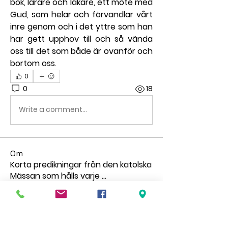
bok, lärare och läkare, ett möte med 
Gud, som helar och förvandlar vårt 
inre genom och i det yttre som han 
har gett upphov till och så vända 
oss till det som både är ovanför och 
bortom oss.
0
0
18
Write a comment...
Om
Korta predikningar från den katolska
Mässan som hålls varje
...
Läs mer
medlemmar