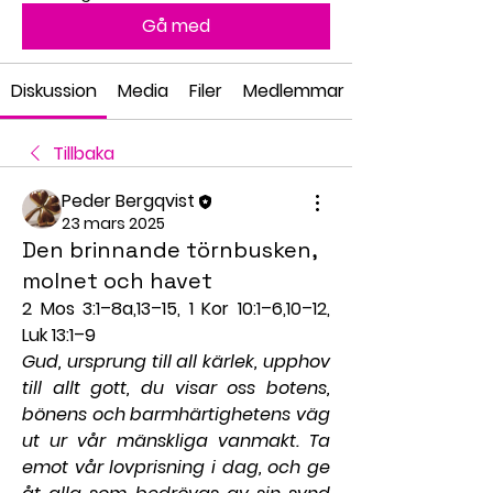
Gå med
Diskussion
Media
Filer
Medlemmar
Tillbaka
Peder Bergqvist
23 mars 2025
Den brinnande törnbusken,
molnet och havet
2 Mos 3:1–8a,13–15, 1 Kor 10:1–6,10–12, 
Luk 13:1–9
Gud, ursprung till all kärlek, upphov 
till allt gott, du visar oss botens, 
bönens och barmhärtighetens väg 
ut ur vår mänskliga vanmakt. Ta 
emot vår lovprisning i dag, och ge 