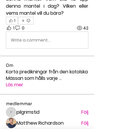
denna mantel i dag? Vilken eller 
vems mantel vill du bära?
1
1
0
42
Write a comment...
Om
Korta predikningar från den katolska
Mässan som hålls varje
...
Läs mer
medlemmar
pilgrimstid
Följ
pilgrimstid
Matthew Richardson
Följ