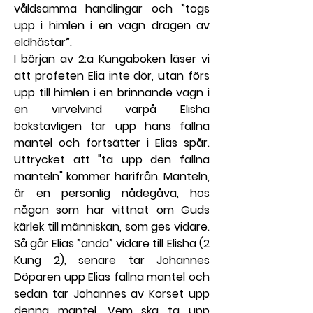
våldsamma handlingar och ”togs 
upp i himlen i en vagn dragen av 
eld­hästar”.
I början av 2:a Kungaboken läser vi 
att profeten Elia inte dör, utan förs 
upp till himlen i en brinnande vagn i 
en virvelvind varpå Elisha 
bokstavligen tar upp hans fallna 
mantel och fortsätter i Elias spår. 
Uttrycket att "ta upp den fallna 
manteln" kommer härifrån. Manteln, 
är en personlig nådegåva, hos 
någon som har vittnat om Guds 
kärlek till människan, som ges vidare. 
Så går Elias ”anda” vidare till Elisha (2 
Kung 2), senare tar Johannes 
Döparen upp Elias fallna mantel och 
sedan tar Johannes av Korset upp 
denna mantel. Vem ska ta upp 