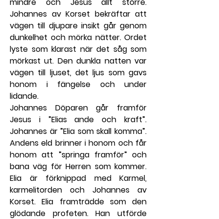
mindre och Jesus allt större. 
Johannes av Korset be­kräftar att 
vägen till djupare insikt går genom 
dunkelhet och mörka nätter. Ordet 
lyste som klarast när det såg som 
mör­kast ut. Den dunkla natten var 
vägen till ljuset, det ljus som gavs 
honom i fängelse och under 
lidande.
Johannes Döparen går framför 
Jesus i ”Elias ande och kraft”. 
Johannes är ”Elia som skall komma”. 
Andens eld brinner i honom och får 
honom att ”springa framför” och 
bana väg för Herren som kommer. 
Elia är förknippad med Karmel, 
karmelitorden och Johannes av 
Korset. Elia framträdde som den 
glödande profeten. Han utförde 