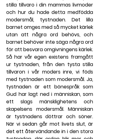
stilla tillvaro i din mammas livmoder 
och hur du hade detta medfödda 
modersmål, tystnaden. Det lilla 
barnet omges med så mycket kärlek 
utan att några ord behövs, och 
barnet behöver inte säga några ord 
för att besvara omgivningens kärlek.
Så har vår egen existens framgått 
ur tystnaden, från den tysta stilla 
tillvaron i vår moders inre, vi föds 
med tystnaden som modersmål. Ja, 
tystnaden är ett bönespråk som 
Gud har lagt ned i människan, som 
ett slags mänsklighetens och 
skapelsens modersmål. Människan 
är tystnadens döttrar och söner. 
När vi sedan går mot livets slut, är 
det ett återvändande in i den stora 
tystnaden, där orden blir mer och 