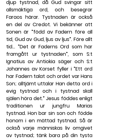
djup tystnad, då Gud svingar sitt 
allsmäktiga ord, och besegrar 
Faraos härar. Tystnaden är också 
en del av Credot. Vi bekänner att 
Sonen är ”född av Fadern före all 
tid, Gud av Gud, ljus av ljus”. Före allt 
tid… ”Det är Faderns Ord som har 
framgått ur tystnaden”, som S:t 
Ignatius av Antiokia säger och S:t 
Johannes av Korset fyller i ”Ett ord 
har Fadern talat och ordet var Hans 
Son; alltjämt uttalar Han detta ord i 
evig tystnad och i tystnad skall 
själen höra det.” Jesus föddes enligt 
traditionen ur jungfru Marias 
tystnad. Hon bar sin son och födde 
honom i en mättad tystnad. Så är 
också varje människas liv omgivet 
av tystnad; tänk bara på din tysta 