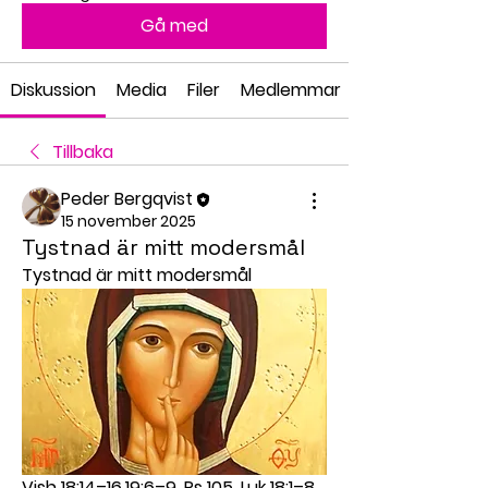
Gå med
Diskussion
Media
Filer
Medlemmar
Tillbaka
Peder Bergqvist
15 november 2025
Tystnad är mitt modersmål
Tystnad är mitt modersmål
Vish 18:14–16,19:6–9, Ps 105, Luk 18:1–8