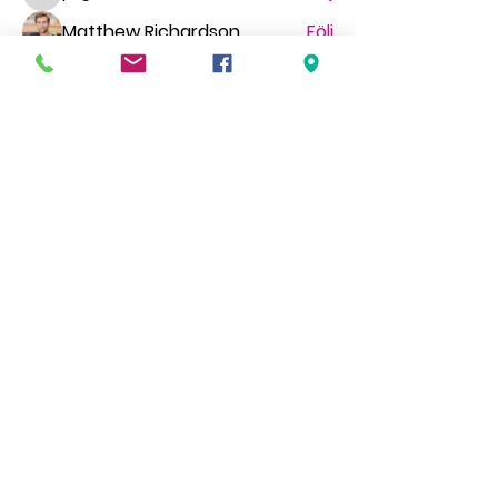
pilgrimstid
Matthew Richardson
Följ
gr.faldt
Följ
gr.faldt
Ingegerd Nygren
Följ
Миша Воронов
Följ
Se alla medlemmar (69)
HÖR AV DIG
We'd love to hear from you