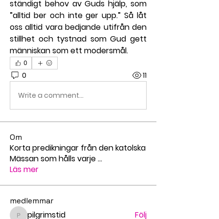
ständigt behov av Guds hjälp, som 
”alltid ber och inte ger upp.” Så låt 
oss alltid vara bedjande utifrån den 
stillhet och tystnad som Gud gett 
människan som ett modersmål.
0
0
11
Write a comment...
Om
Korta predikningar från den katolska
Mässan som hålls varje
...
Läs mer
medlemmar
pilgrimstid
Följ