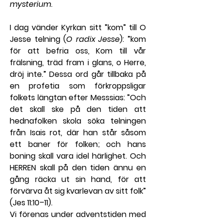
mysterium
.
I dag vänder Kyrkan sitt ”kom” till O 
Jesse telning (
O radix Jesse
): ”kom 
för att befria oss, Kom till vår 
frälsning, träd fram i glans, o Herre, 
dröj inte.” Dessa ord går tillbaka på 
en profetia som förkroppsligar 
folkets längtan efter Messsias: ”Och 
det skall ske på den tiden att 
hednafolken skola söka telningen 
från Isais rot, där han står såsom 
ett baner för folken; och hans 
boning skall vara idel härlighet. Och 
HERREN skall på den tiden ännu en 
gång räcka ut sin hand, för att 
förvärva åt sig kvarlevan av sitt folk” 
(Jes 11:10–11).
Vi förenas under adventstiden med 