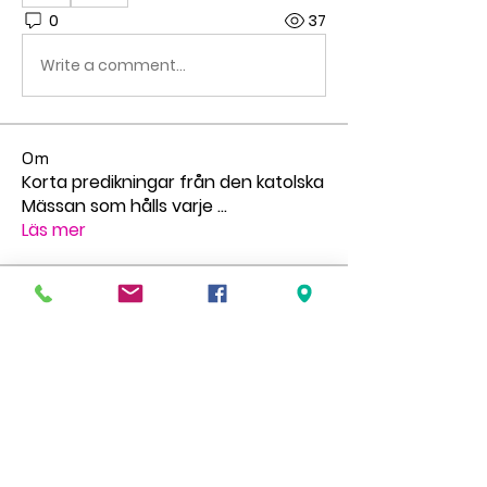
0
37
Write a comment...
Om
Korta predikningar från den katolska
Mässan som hålls varje
...
Läs mer
medlemmar
pilgrimstid
Följ
pilgrimstid
Matthew Richardson
Följ
gr.faldt
Följ
gr.faldt
Ingegerd Nygren
Följ