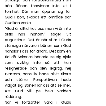
uthålliga och förtröstansfulla i sin 
bön. Bönen försvinner inte ut i 
tomhet. Där man öppnar sig för 
Gud i bön, skapas ett område där 
Gud kan verka.
“Gud är alltid hos oss, men vi är inte 
alltid hos honom,” säger S:t 
Augustinus. Det är när vi är i Guds 
ständiga närvaro i bönen som Gud 
handlar i oss för andra. Det kom en 
tid då Sakarias började se sig själv 
som oviktig. Inte så att han 
resignerade och blev likgiltig, nej 
tvärtom, hans liv hade blivit rikare 
och större. Perspektiven hade 
vidgat sig. Bönen lär oss att se mer. 
Att Gud vill ge hela världen 
räddning.
När vi fortsätter vara i Guds 