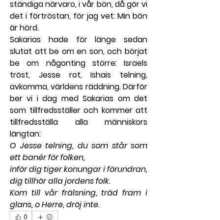
ständiga närvaro, i vår bön, då gör vi 
det i förtröstan, för jag vet: Min bön 
är hörd.
Sakarias hade för länge sedan 
slutat att be om en son, och börjat 
be om någonting större: Israels 
tröst, Jesse rot, Ishais telning, 
avkomma, världens räddning. Därför 
ber vi i dag med Sakarias om det 
som tillfredsställer och kommer att 
tillfredsställa alla människors 
längtan:
O Jesse telning, du som står som 
ett banér för folken,
inför dig tiger konungar i förundran, 
dig tillhör alla jordens folk.
Kom till vår frälsning, träd fram i 
glans, o Herre, dröj inte.
0