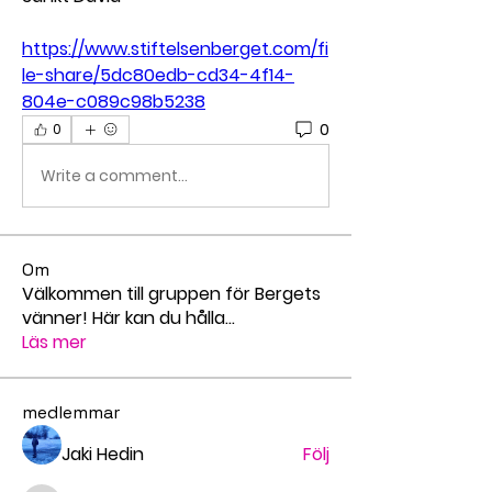
https://www.stiftelsenberget.com/fi
le-share/5dc80edb-cd34-4f14-
804e-c089c98b5238
0
0
Write a comment...
Om
Välkommen till gruppen för Bergets
vänner! Här kan du hålla
...
Läs mer
medlemmar
Jaki Hedin
Följ