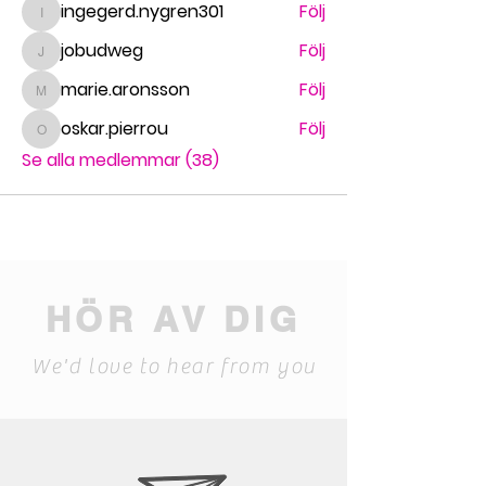
ingegerd.nygren301
Följ
ingegerd.nygren301
jobudweg
Följ
jobudweg
marie.aronsson
Följ
marie.aronsson
oskar.pierrou
Följ
oskar.pierrou
Se alla medlemmar (38)
HÖR AV DIG
We'd love to hear from you