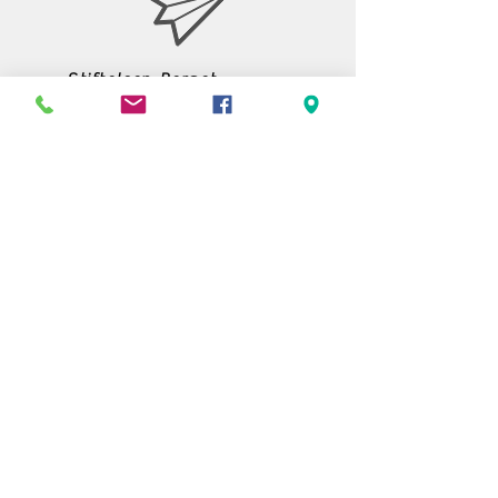
Stiftelsen Berget
Tempelvägen 10
795 91 RÄTTVIK
0248-797170
info@berget.se