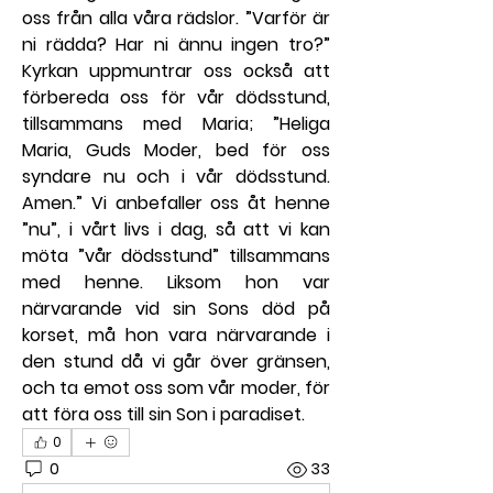
oss från alla våra rädslor. ”Varför är 
ni rädda? Har ni ännu ingen tro?” 
Kyrkan uppmuntrar oss också att 
förbereda oss för vår dödsstund, 
tillsammans med Maria; ”Heliga 
Maria, Guds Moder, bed för oss 
syndare nu och i vår dödsstund. 
Amen.” Vi anbefaller oss åt henne 
”nu”, i vårt livs i dag, så att vi kan 
möta ”vår dödsstund” tillsammans 
med henne. Liksom hon var 
närvarande vid sin Sons död på 
korset, må hon vara närvarande i 
den stund då vi går över gränsen, 
och ta emot oss som vår moder, för 
att föra oss till sin Son i paradiset.
0
0
33