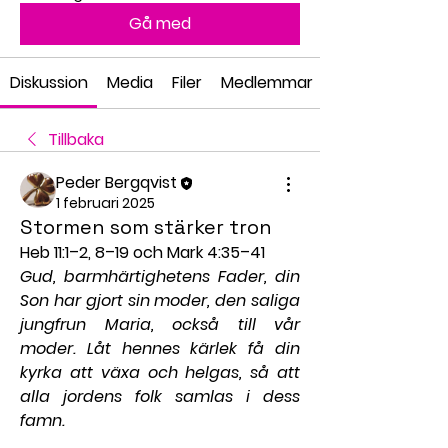
Gå med
Diskussion
Media
Filer
Medlemmar
Tillbaka
Peder Bergqvist
1 februari 2025
Stormen som stärker tron
Heb 11:1–2, 8–19 och Mark 4:35–41
Gud, barmhärtighetens Fader, din 
Son har gjort sin moder, den saliga 
jungfrun Maria, också till vår 
moder. Låt hennes kärlek få din 
kyrka att växa och helgas, så att 
alla jordens folk samlas i dess 
famn.