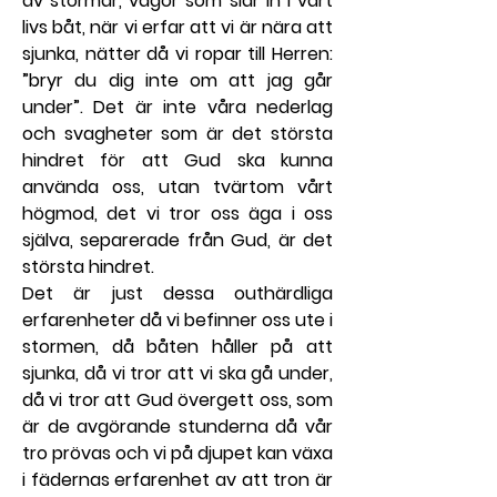
av stormar, vågor som slår in i vårt 
livs båt, när vi erfar att vi är nära att 
sjunka, nätter då vi ropar till Herren: 
”bryr du dig inte om att jag går 
under”. Det är inte våra nederlag 
och svagheter som är det största 
hindret för att Gud ska kunna 
använda oss, utan tvärtom vårt 
högmod, det vi tror oss äga i oss 
själva, separerade från Gud, är det 
största hindret.
Det är just dessa outhärdliga 
erfarenheter då vi befinner oss ute i 
stormen, då båten håller på att 
sjunka, då vi tror att vi ska gå under, 
då vi tror att Gud övergett oss, som 
är de avgörande stunderna då vår 
tro prövas och vi på djupet kan växa 
i fädernas erfarenhet av att tron är 