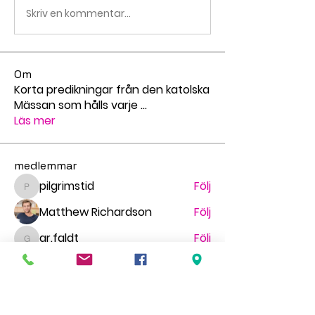
Skriv en kommentar...
Om
Korta predikningar från den katolska
Mässan som hålls varje
...
Läs mer
medlemmar
pilgrimstid
Följ
pilgrimstid
Matthew Richardson
Följ
gr.faldt
Följ
gr.faldt
Ingegerd Nygren
Följ
Миша Воронов
Följ
Se alla medlemmar (70)