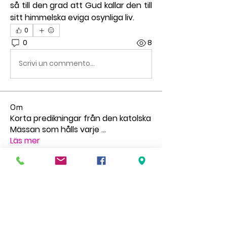
så till den grad att Gud kallar den till 
sitt himmelska eviga osynliga liv.
0
0
8
Scrivi un commento...
Om
Korta predikningar från den katolska
Mässan som hålls varje
...
Läs mer
medlemmar
pilgrimstid
Följ
pilgrimstid
Matthew Richardson
Följ
gr.faldt
Följ