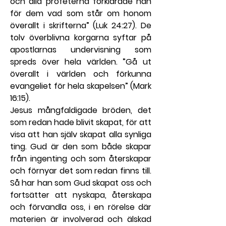
och alla profeterna förklarade han 
för dem vad som står om honom 
överallt i skrifterna” (Luk 24:27). De 
tolv överblivna korgarna syftar på 
apostlarnas undervisning som 
spreds över hela världen. ”Gå ut 
överallt i världen och förkunna 
evangeliet för hela skapelsen” (Mark 
16:15).
Jesus mångfaldigade bröden, det 
som redan hade blivit skapat, för att 
visa att han själv skapat alla synliga 
ting. Gud är den som både skapar 
från ingenting och som återskapar 
och förnyar det som redan finns till. 
Så har han som Gud skapat oss och 
fortsätter att nyskapa, återskapa 
och förvandla oss, i en rörelse där 
materien är involverad och älskad 