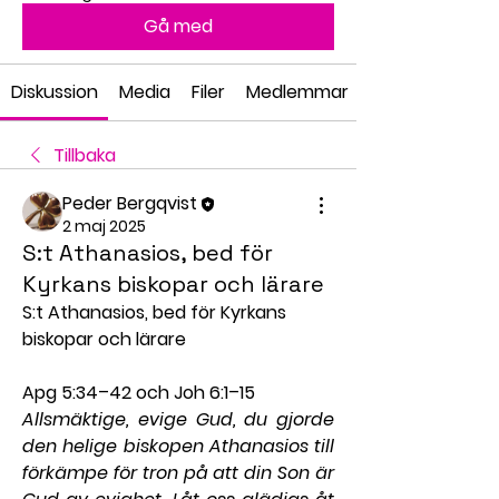
Gå med
Diskussion
Media
Filer
Medlemmar
Tillbaka
Peder Bergqvist
2 maj 2025
S:t Athanasios, bed för
Kyrkans biskopar och lärare
S:t Athanasios, bed för Kyrkans 
biskopar och lärare
Apg 5:34–42 och Joh 6:1–15
Allsmäktige, evige Gud, du gjorde 
den helige biskopen Athanasios till 
förkämpe för tron på att din Son är 