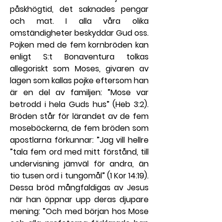
påskhögtid, det saknades pengar 
och mat. I alla våra olika 
omständigheter beskyddar Gud oss.
Pojken med de fem kornbröden kan 
enligt S:t Bonaventura tolkas 
allegoriskt som Moses, givaren av 
lagen som kallas pojke eftersom han 
är en del av familjen: ”Mose var 
betrodd i hela Guds hus” (Heb 3:2). 
Bröden står för lärandet av de fem 
moseböckerna, de fem bröden som 
apostlarna förkunnar: ”Jag vill hellre 
”tala fem ord med mitt förstånd, till 
undervisning jämväl för andra, än 
tio tusen ord i tungomål” (1 Kor 14:19). 
Dessa bröd mångfaldigas av Jesus 
när han öppnar upp deras djupare 
mening: ”Och med början hos Mose 