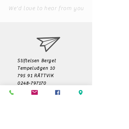
We'd love to hear from you
Stiftelsen Berget
Tempelvägen 10
795 91 RÄTTVIK
0248-797170