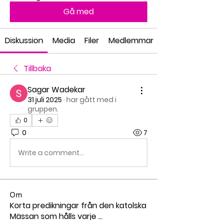
Gå med
Diskussion
Media
Filer
Medlemmar
Tillbaka
Sagar Wadekar
31 juli 2025
·
har gått med i
gruppen.
0
0
7
Write a comment...
Om
Korta predikningar från den katolska
Mässan som hålls varje
...