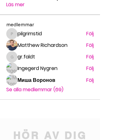
Läs mer
medlemmar
pilgrimstid
Följ
pilgrimstid
Matthew Richardson
Följ
gr.faldt
Följ
gr.faldt
Ingegerd Nygren
Följ
Миша Воронов
Följ
Se alla medlemmar (69)
HÖR AV DIG