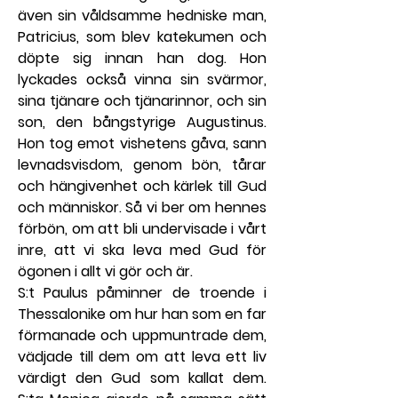
även sin våldsamme hedniske man, 
Patricius, som blev katekumen och 
döpte sig innan han dog. Hon 
lyckades också vinna sin svärmor, 
sina tjänare och tjänarinnor, och sin 
son, den bångstyrige Augustinus. 
Hon tog emot vishetens gåva, sann 
levnadsvisdom, genom bön, tårar 
och hängivenhet och kärlek till Gud 
och människor. Så vi ber om hennes 
förbön, om att bli undervisade i vårt 
inre, att vi ska leva med Gud för 
ögonen i allt vi gör och är.
S:t Paulus påminner de troende i 
Thessalonike om hur han som en far 
förmanade och uppmuntrade dem, 
vädjade till dem om att leva ett liv 
värdigt den Gud som kallat dem. 