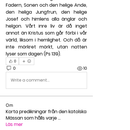
Fadern, Sonen och den helige Ande, 
den heliga Jungfrun, den helige 
Josef och himlens alla änglar och 
helgon. Vårt inre liv är då inget 
annat än Kristus som går förbi i vår 
värld, liksom i hemlighet. Och då är 
inte mörkret mörkt, utan natten 
lyser som dagen (Ps 139).
0
0
10
Write a comment...
Om
Korta predikningar från den katolska
Mässan som hålls varje
...
Läs mer