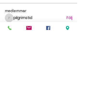
medlemmar
pilgrimstid
Följ
pilgrimstid
Matthew Richardson
Följ
gr.faldt
Följ
gr.faldt
Ingegerd Nygren
Följ
Миша Воронов
Följ
Se alla medlemmar (69)
HÖR AV DIG