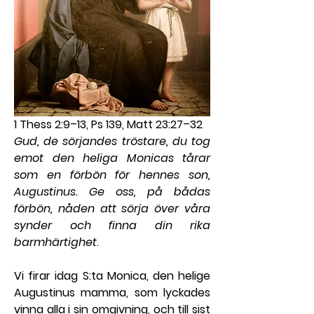
1 Thess 2:9–13, Ps 139, Matt 23:27–32
Gud, de sörjandes tröstare, du tog 
emot den heliga Monicas tårar 
som en förbön för hennes son, 
Augustinus. Ge oss, på bådas 
förbön, nåden att sörja över våra 
synder och finna din rika 
barmhärtighet
.
Vi firar idag S:ta Monica, den helige 
Augustinus mamma, som lyckades 
vinna alla i sin omgivning, och till sist 