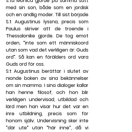
S:ta Monica gjorde på samma sätt 
med sin son, både som en jordisk 
och en andlig moder. Till sist började 
S.t Augustinus lyssna, precis som 
Paulus skriver att de troende i 
Thessalonike gjorde. De tog emot 
orden, ”inte som ett människoord 
utan som vad det verkligen är: Guds 
ord”. Så kan en förälders ord vara 
Guds ord för oss.
S:t Augustinus berättar i slutet av 
nionde boken av sina bekännelser 
om sin mamma. I sina dialoger kallar 
han henne filosof, och hon blir 
verkligen undervisad, utbildad och 
lärd men han visar hur det var en 
inre utbildning, precis som för 
honom själv. Undervisning sker inte 
”där ute” utan ”här inne”, då vi 