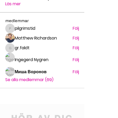
Läs mer
medlemmar
pilgrimstid
Följ
pilgrimstid
Matthew Richardson
Följ
gr.faldt
Följ
gr.faldt
Ingegerd Nygren
Följ
Миша Воронов
Följ
Se alla medlemmar (69)