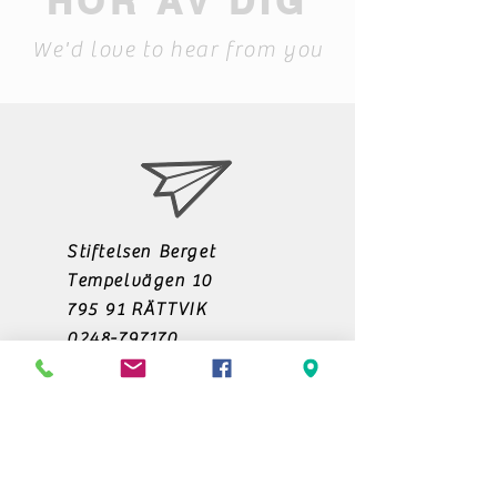
HÖR AV DIG
We'd love to hear from you
Stiftelsen Berget
Tempelvägen 10
795 91 RÄTTVIK
0248-797170