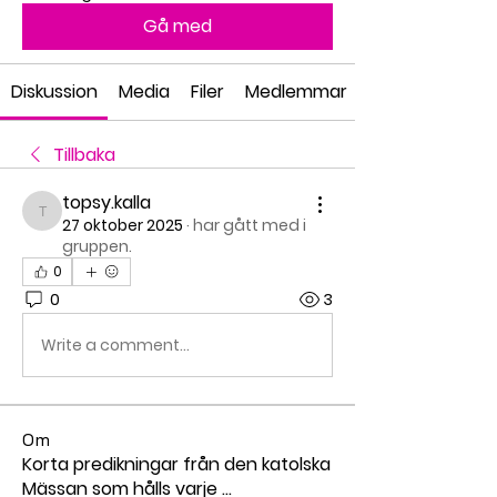
Gå med
Diskussion
Media
Filer
Medlemmar
Tillbaka
topsy.kalla
topsy.kalla
27 oktober 2025
·
har gått med i
gruppen.
0
0
3
Write a comment...
Om
Korta predikningar från den katolska
Mässan som hålls varje
...