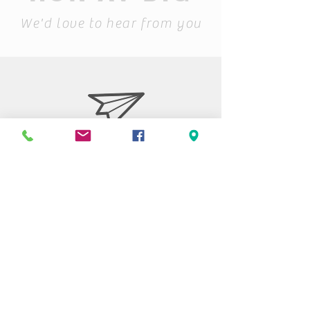
We'd love to hear from you
Stiftelsen Berget
Tempelvägen 10
795 91 RÄTTVIK
0248-797170