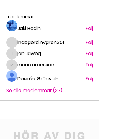
medlemmar
Jaki Hedin
Följ
ingegerd.nygren301
Följ
ingegerd.nygren301
jobudweg
Följ
jobudweg
marie.aronsson
Följ
marie.aronsson
Désirée Grönvall-
Följ
Se alla medlemmar (37)
HÖR AV DIG