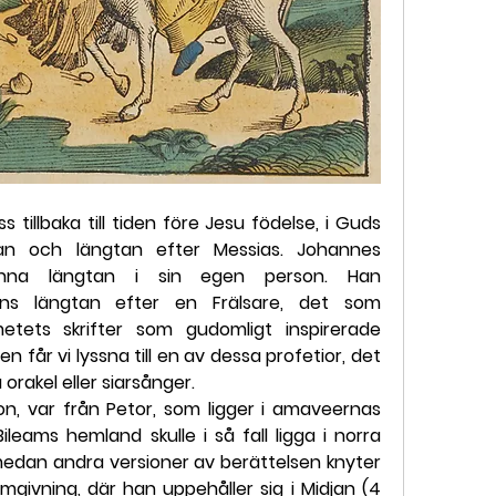
 tillbaka till tiden före Jesu födelse, i Guds 
tan och längtan efter Messias. Johannes 
enna längtan i sin egen person. Han 
ns längtan efter en Frälsare, det som 
tets skrifter som gudomligt inspirerade 
en får vi lyssna till en av dessa profetior, det 
 orakel eller siarsånger.
on, var från Petor, som ligger i amaveernas 
ileams hemland skulle i så fall ligga i norra 
medan andra versioner av berättelsen knyter 
omgivning, där han uppehåller sig i Midjan (4 