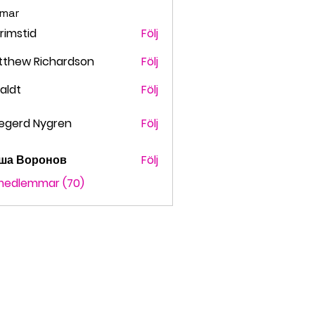
mar
grimstid
Följ
stid
tthew Richardson
Följ
faldt
Följ
t
egerd Nygren
Följ
ша Воронов
Följ
 medlemmar (70)