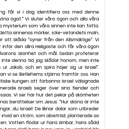
g får vi i dag identifiera oss med denne 
na ögat.” Vi sluter våra ögon och alla våra 
 mysterium som våra sinnen inte kan fatta. 
 detta sinnenas mörker, icke-vetandets moln, 
för att skåda ”syner från den Allsmäktige”. Vi 
r inför den allra Heligaste och får våra ögon 
llvarons skönhet och mål. Sedan profeterar 
inte denna tid, jag skådar honom, men inte 
ur Jakob, och en spira höjer sig ur Israel”. 
an vi se Betlehems stjärna framför oss. Han 
iske kungen att förbanna Israel välsignade 
lamerade Israels seger över sina fiender och 
as. Vi ser här hur det pekar på skönheten 
nas berättelser om Jesus: ”Hur sköna är inte 
ngar, du Israel! De liknar dalar som utbreder 
r invid en ström, som aloeträd, planterade av 
ten. Vatten flödar ur hans ämbar, hans sådd 