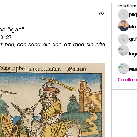
medlem
pil
pilgrim
Ma
na ögat”
:23–27
gr.
gr.fald
 vår bön, och sänd din Son att med sin nåd 
Ing
Ми
Se alla