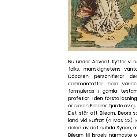
Nu under Advent flyttar vi oss
folks, mänsklighetens vän
Döparen personifierar d
sammanfattar hela världe
formuleras i gamla testame
profetior. I den första läsning
är siaren Bileams fjärde av sju
Det står att Bileam, Beors s
land vid Eufrat (4 Mos 22). B
delen av det nutida Syrien, 
Bileam till Israels närmaste 