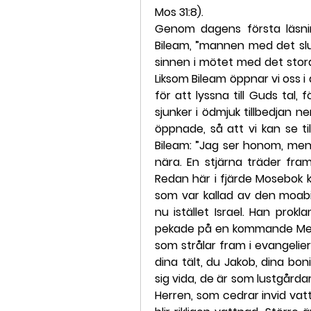
Mos 31:8).
Genom dagens första läsnin
Bileam, ”mannen med det slut
sinnen i mötet med det stora
Liksom Bileam öppnar vi oss i
för att lyssna till Guds tal, 
sjunker i ödmjuk tillbedjan ne
öppnade, så att vi kan se ti
Bileam: ”Jag ser honom, men 
nära. En stjärna träder fram 
Redan här i fjärde Mosebok k
som var kallad av den moabit
nu istället Israel. Han prok
pekade på en kommande Messi
som strålar fram i evangelier
dina tält, du Jakob, dina boni
sig vida, de är som lustgårda
Herren, som cedrar invid vat