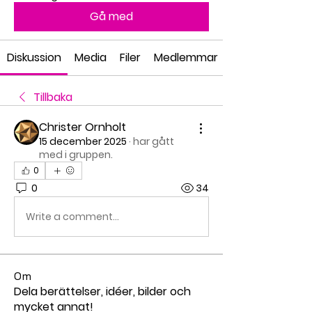
Gå med
Diskussion
Media
Filer
Medlemmar
Tillbaka
Christer Ornholt
15 december 2025
·
har gått
med i gruppen.
0
0
34
Write a comment...
Om
Dela berättelser, idéer, bilder och
mycket annat!