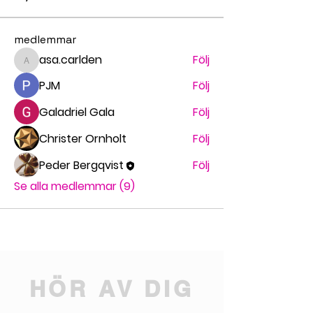
medlemmar
asa.carlden
Följ
asa.carlden
PJM
Följ
Galadriel Gala
Följ
Christer Ornholt
Följ
Peder Bergqvist
Följ
Se alla medlemmar (9)
HÖR AV DIG