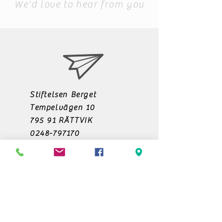
We'd love to hear from you
Stiftelsen Berget
Tempelvägen 10
795 91 RÄTTVIK
0248-797170
info@berget.se