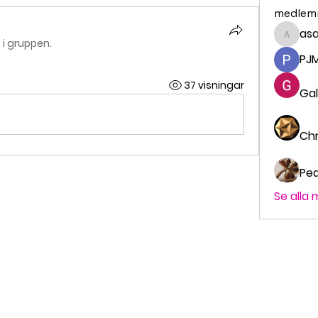
medlem
asa
asa.ca
i gruppen.
PJ
37 visningar
Gal
Chr
Ped
Se alla