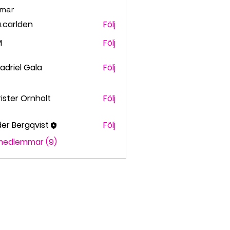
mar
.carlden
Följ
rlden
M
Följ
adriel Gala
Följ
ister Ornholt
Följ
er Bergqvist
Följ
 medlemmar (9)