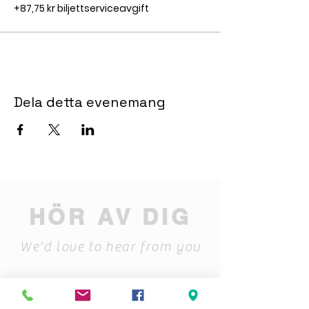
+87,75 kr biljettserviceavgift
Dela detta evenemang
HÖR AV DIG
We'd love to hear from you