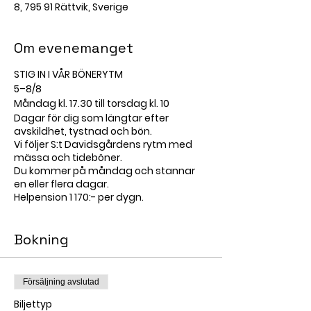
8, 795 91 Rättvik, Sverige
Om evenemanget
STIG IN I VÅR BÖNERYTM
5–8/8
Måndag kl. 17.30 till torsdag kl. 10
Dagar för dig som längtar efter
avskildhet, tystnad och bön.
Vi följer S:t Davidsgårdens rytm med
mässa och tideböner.
Du kommer på måndag och stannar
en eller flera dagar.
Helpension 1 170:- per dygn.
Bokning
Försäljning avslutad
Biljettyp