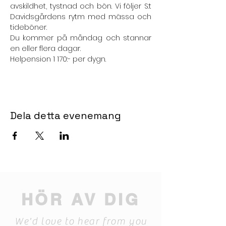
avskildhet, tystnad och bön. Vi följer S:t 
Davidsgårdens rytm med mässa och 
tideböner.
Du kommer på måndag och stannar 
en eller flera dagar.
Helpension 1 170:- per dygn.
Dela detta evenemang
HÖR AV DIG
We'd love to hear from you