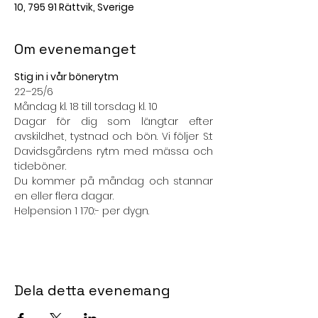
10, 795 91 Rättvik, Sverige
Om evenemanget
Stig in i vår bönerytm
22–25/6
Måndag kl. 18 till torsdag kl. 10
Dagar för dig som längtar efter 
avskildhet, tystnad och bön. Vi följer S:t 
Davidsgårdens rytm med mässa och 
tideböner.
Du kommer på måndag och stannar 
en eller flera dagar.
Helpension 1 170:- per dygn.
Dela detta evenemang