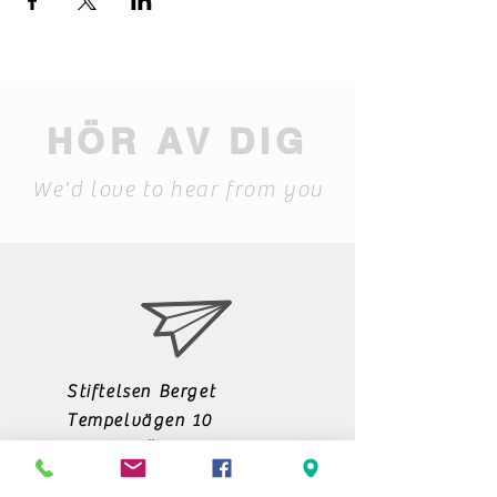
HÖR AV DIG
We'd love to hear from you
Stiftelsen Berget
Tempelvägen 10
795 91 RÄTTVIK
0248-797170