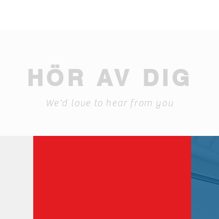
HÖR AV DIG
We'd love to hear from you