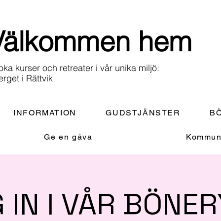
Välkommen hem
oka kurser och retreater i vår unika miljö:
erget i Rättvik
INFORMATION
GUDSTJÄNSTER
BÖ
Ge en gåva
Kommuni
G IN I VÅR BÖNE