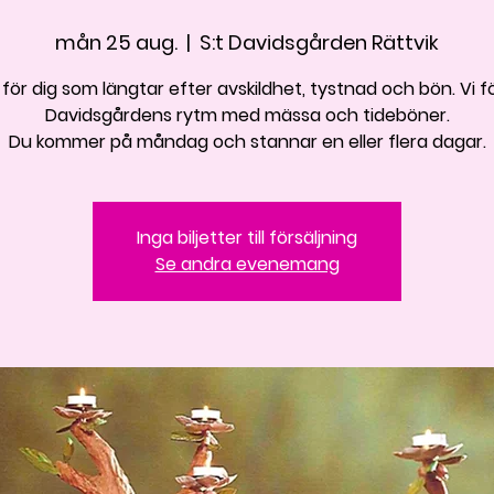
mån 25 aug.
  |  
S:t Davidsgården Rättvik
för dig som längtar efter avskildhet, tystnad och bön. Vi föl
Davidsgårdens rytm med mässa och tideböner.
Du kommer på måndag och stannar en eller flera dagar.
Inga biljetter till försäljning
Se andra evenemang