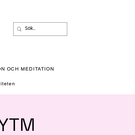
N OCH MEDITATION
teten
RYTM