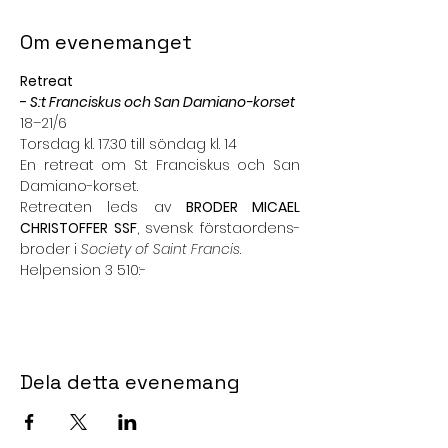
Om evenemanget
Retreat
- 
S:t Franciskus och San Damiano-korset
18–21/6
Torsdag kl. 17.30 till söndag kl. 14
En retreat om S:t Franciskus och San 
Damiano-korset.
Retreaten leds av 
BRODER MICAEL 
CHRISTOFFER SSF
, svensk förstaordens-
broder i 
Society of Saint Francis
.
Helpension 3 510:-
Dela detta evenemang