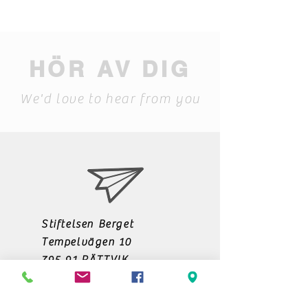
HÖR AV DIG
We'd love to hear from you
Stiftelsen Berget
Tempelvägen 10
795 91 RÄTTVIK
0248-797170