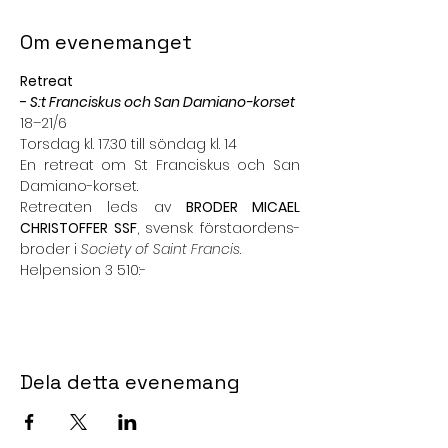
Om evenemanget
Retreat
- 
S:t Franciskus och San Damiano-korset
18–21/6
Torsdag kl. 17.30 till söndag kl. 14
En retreat om S:t Franciskus och San 
Damiano-korset.
Retreaten leds av 
BRODER MICAEL 
CHRISTOFFER SSF
, svensk förstaordens-
broder i 
Society of Saint Francis
.
Helpension 3 510:-
Dela detta evenemang