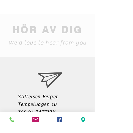
HÖR AV DIG
We'd love to hear from you
Stiftelsen Berget
Tempelvägen 10
795 91 RÄTTVIK
0248-797170