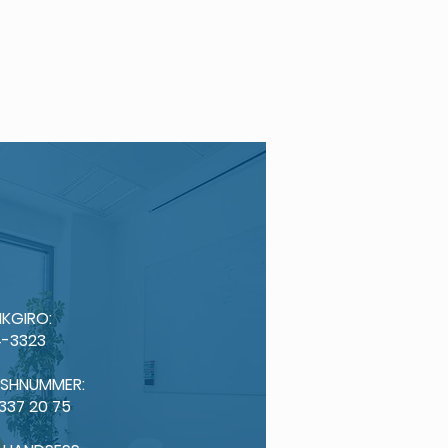
KGIRO:
-3323
ISHNUMMER:
 337 20 75