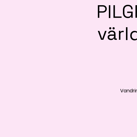
PILG
värl
Vandrin