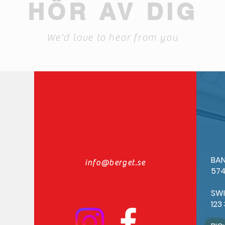
HÖR AV DIG
We'd love to hear from you
BAN
info@berget.se
574
SW
123