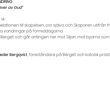
NDRING
över av Gud”
 14
lationen till skapelsen, oss själva och Skaparen utifrån fr
rta vandringar på förmiddagarna.
Berget och går antingen ner mot Siljan, mot byarna som
eder Bergqvist
,
föreståndare på Berget och katolsk präst.