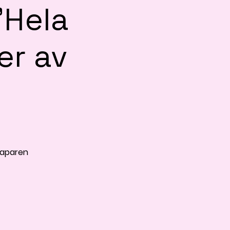
”Hela
er av
Skaparen