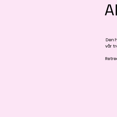
A
Den h
vår tr
Retre