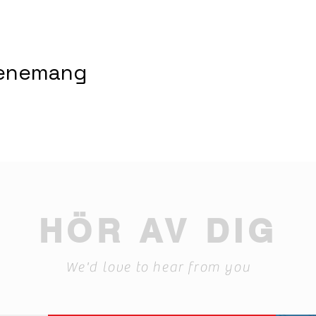
venemang
HÖR AV DIG
We'd love to hear from you