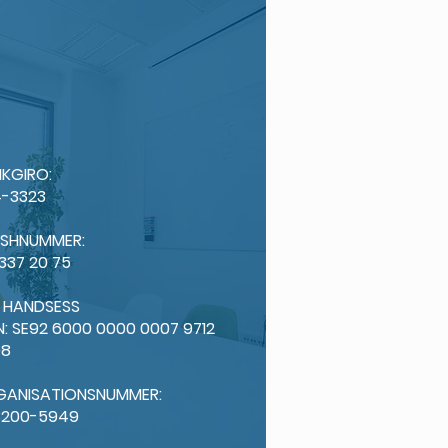
KGIRO:
-3323
ISHNUMMER:
 337 20 75
: HANDSESS
N: SE92 6000 0000 0007 9712
98
GANISATIONSNUMMER:
3200-5949