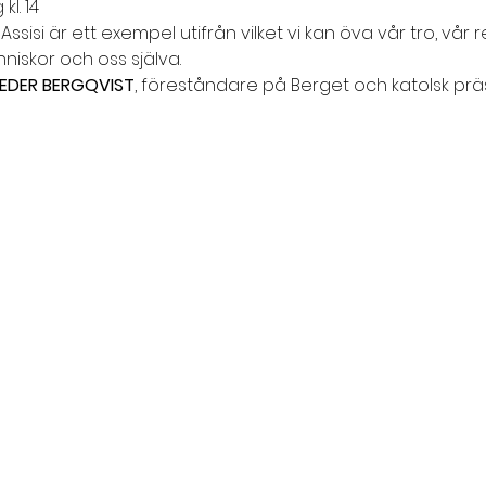
kl. 14
sisi är ett exempel utifrån vilket vi kan öva vår tro, vår relat
niskor och oss själva.
EDER BERGQVIST
,
föreståndare på Berget och katolsk präs