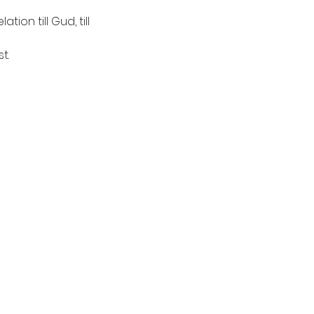
ion till Gud, till 
t.