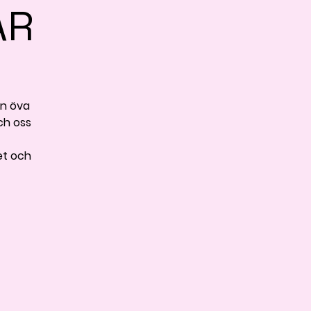
AR
an öva
och oss
et och