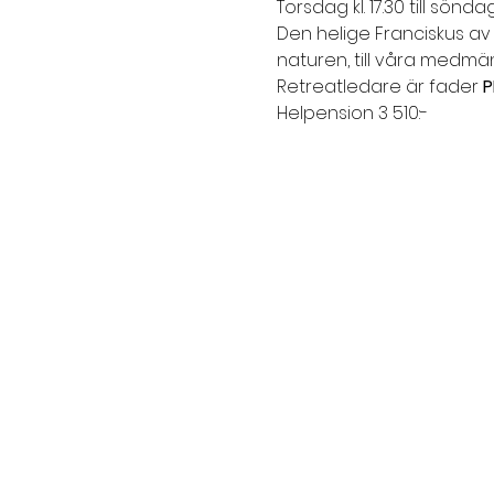
Torsdag kl. 17.30 till söndag 
Den helige Franciskus av As
naturen, till våra medmän
Retreatledare är fader 
P
Helpension 3 510:-