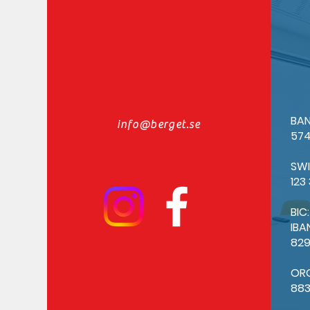
BAN
info@berget.se
574
SW
123
BIC
IBA
82
OR
88