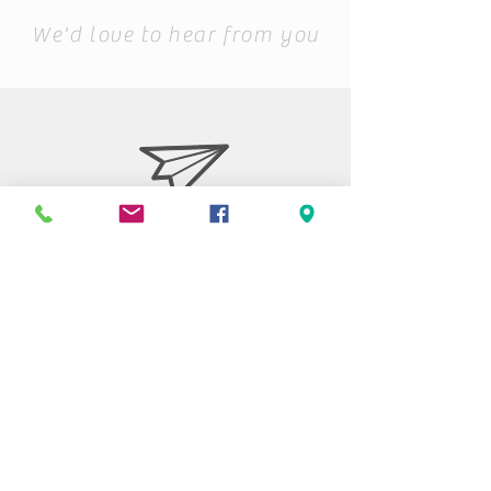
We'd love to hear from you
Stiftelsen Berget
Tempelvägen 10
795 91 RÄTTVIK
0248-797170