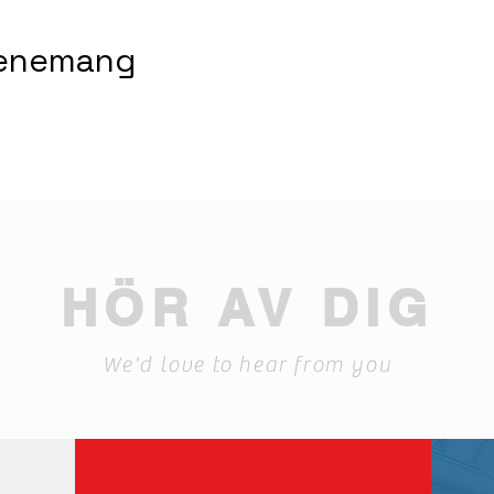
venemang
HÖR AV DIG
We'd love to hear from you