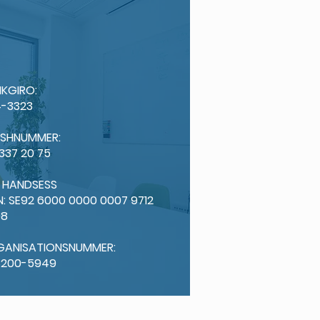
KGIRO:
-3323
ISHNUMMER:
 337 20 75
: HANDSESS
N: SE92 6000 0000 0007 9712
98
GANISATIONSNUMMER:
3200-5949