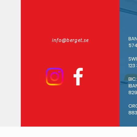
BAN
info@berget.se
574
SW
123
BIC
IBA
82
OR
88