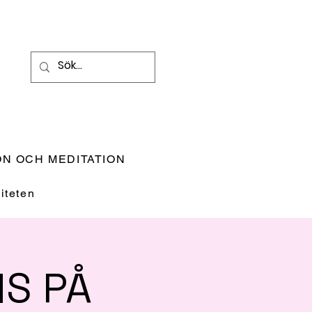
N OCH MEDITATION
teten
S PÅ