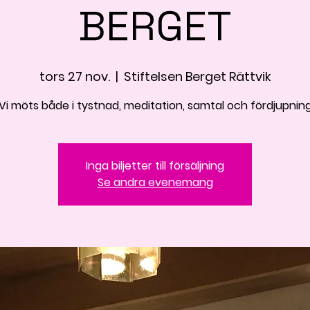
BERGET
tors 27 nov.
  |  
Stiftelsen Berget Rättvik
Vi möts både i tystnad, meditation, samtal och fördjupnin
Inga biljetter till försäljning
Se andra evenemang