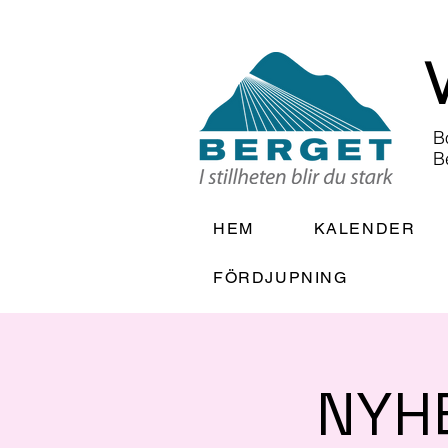
B
B
HEM
KALENDER
FÖRDJUPNING
NYH