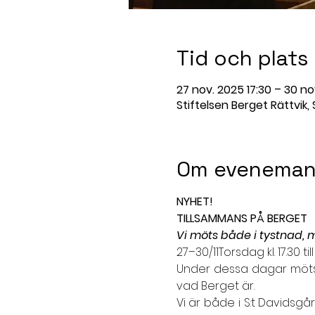
Tid och plats
27 nov. 2025 17:30 – 30 no
Stiftelsen Berget Rättvik,
Om eveneman
NYHET!
TILLSAMMANS PÅ BERGET
Vi möts både i tystnad, 
27–30/11Torsdag kl. 17.30 til
Under dessa dagar möts 
vad Berget är.
Vi är både i S:t Davidsg