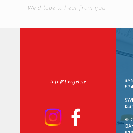
We'd love to hear from you
BAN
info@berget.se
574
SW
123
BIC
IBA
82