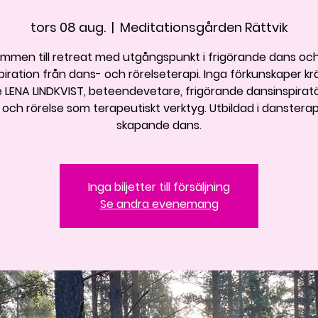
tors 08 aug.
  |  
Meditationsgården Rättvik
mmen till retreat med utgångspunkt i frigörande dans o
piration från dans- och rörelseterapi. Inga förkunskaper kr
 LENA LINDKVIST, beteendevetare, frigörande dansinspira
och rörelse som terapeutiskt verktyg. Utbildad i danstera
skapande dans.
Inga biljetter till försäljning
Se andra evenemang