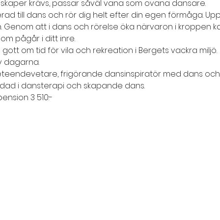
unskaper krävs, passar såväl vana som ovana dansare.
erad till dans och rör dig helt efter din egen förmåga. Upp
n. Genom att i dans och rörelse öka närvaron i kroppen k
om pågår i ditt inre.
t om tid för vila och rekreation i Bergets vackra miljö.
av dagarna.
eteendevetare, frigörande dansinspiratör med dans och
bildad i dansterapi och skapande dans.
pension 3 510:-