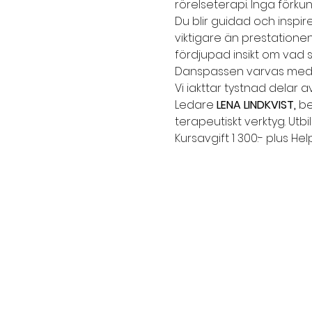
rörelseterapi. Inga förk
Du blir guidad och inspir
viktigare än prestatione
fördjupad insikt om vad s
Danspassen varvas med got
Vi iakttar tystnad delar 
Ledare 
LENA LINDKVIST,
 b
terapeutiskt verktyg. Ut
Kursavgift 1 300:- plus Hel