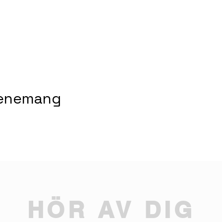
venemang
HÖR AV DIG