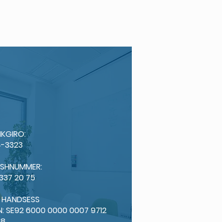
KGIRO:
-3323
ISHNUMMER:
 337 20 75
: HANDSESS
N: SE92 6000 0000 0007 9712
98