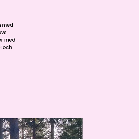
ch med
ävs.
tör med
pi och