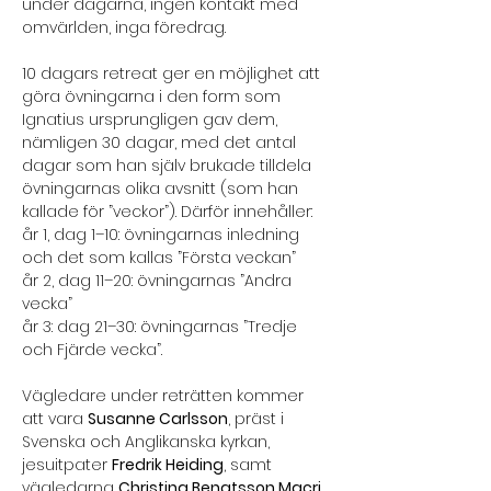
under dagarna, ingen kontakt med 
omvärlden, inga föredrag.
10 dagars retreat ger en möjlighet att 
göra övningarna i den form som 
Ignatius ursprungligen gav dem, 
nämligen 30 dagar, med det antal 
dagar som han själv brukade tilldela 
övningarnas olika avsnitt (som han 
kallade för ”veckor”). Därför innehåller:
år 1, dag 1–10: övningarnas inledning 
och det som kallas ”Första veckan”
år 2, dag 11–20: övningarnas ”Andra 
vecka”
år 3: dag 21–30: övningarnas ”Tredje 
och Fjärde vecka”.
Vägledare under reträtten kommer 
att vara 
Susanne Carlsson
, präst i 
Svenska och Anglikanska kyrkan, 
jesuitpater 
Fredrik Heiding
, samt 
vägledarna 
Christina Bengtsson Macri, 