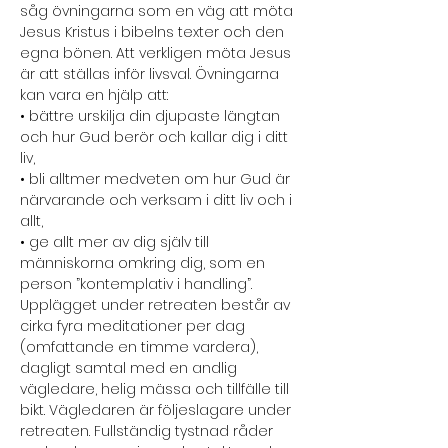
såg övningarna som en väg att möta 
Jesus Kristus i bibelns texter och den 
egna bönen. Att verkligen möta Jesus 
är att ställas inför livsval. Övningarna 
kan vara en hjälp att:
• bättre urskilja din djupaste längtan 
och hur Gud berör och kallar dig i ditt 
liv,
• bli alltmer medveten om hur Gud är 
närvarande och verksam i ditt liv och i 
allt,
• ge allt mer av dig själv till 
människorna omkring dig, som en 
person ”kontemplativ i handling”.
Upplägget under retreaten består av 
cirka fyra meditationer per dag 
(omfattande en timme vardera), 
dagligt samtal med en andlig 
vägledare, helig mässa och tillfälle till 
bikt. Vägledaren är följeslagare under 
retreaten. Fullständig tystnad råder 