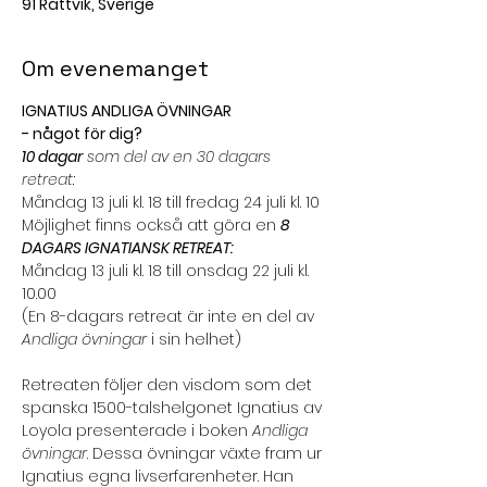
91 Rättvik, Sverige
Om evenemanget
IGNATIUS ANDLIGA ÖVNINGAR
- något för dig?
10 dagar
 som del av en 30 dagars 
retreat:
Måndag 13 juli kl. 18 till fredag 24 juli kl. 10
Möjlighet finns också att göra en 
8 
DAGARS IGNATIANSK RETREAT:
Måndag 13 juli kl. 18 till onsdag 22 juli kl. 
10.00
(En 8-dagars retreat är inte en del av 
Andliga övningar 
i sin helhet)
Retreaten följer den visdom som det 
spanska 1500-talshelgonet Ignatius av 
Loyola presenterade i boken 
Andliga 
övningar
. Dessa övningar växte fram ur 
Ignatius egna livserfarenheter. Han 