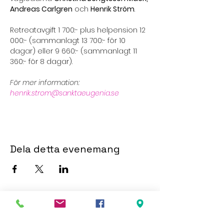
Andreas Carlgren
 och 
Henrik Ström
.
Retreatavgift 1 700:- plus helpension 12 
000:- (sammanlagt 13 700:- för 10 
dagar) eller 9 660:- (sammanlagt 11 
360:- för 8 dagar).
För mer information: 
henrik.strom@sanktaeugenia.se
Dela detta evenemang