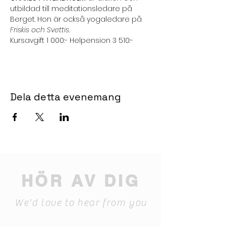
utbildad till meditationsledare på 
Berget. Hon är också yogaledare på 
Friskis och Svettis.
Kursavgift 1 000:- Helpension 3 510:-
Dela detta evenemang
HÖR AV DIG
We'd love to hear from you