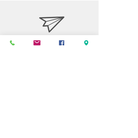
Stiftelsen Berget
Tempelvägen 10
795 91 RÄTTVIK
0248-797170
info@berget.se