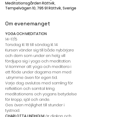
Meditationsgården Rättvik,
Tempelvägen 10, 795 91 Rättvik, Sverige
Om evenemanget
YOGA OCH MEDITATION
14–17/5
Torsdag kl. 18 till söndag kl. 14
Kursen vänder sig till både nybörjare 
och dem som under en helg vill 
fördjupa sig i yoga och meditation.
Vi kommer att yoga och meditera i 
ett flöde under dagarna men med 
 utrymme även för egen tid.
Varje dag avslutas med samling för 
reflektion och samtal kring 
meditationens och yogans betydelse 
för kropp, själ och ande.
Ges även möjlighet till stunder i 
tystnad.
CHARLOTTA LINDHOLM
 är diakon och 