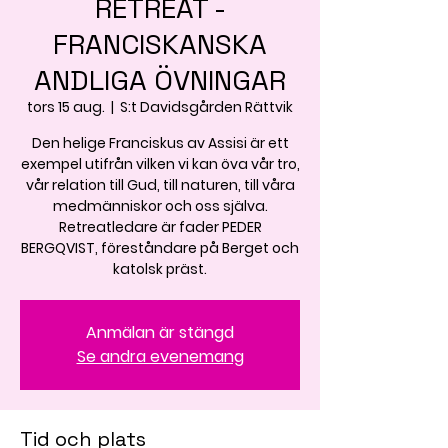
RETREAT -
FRANCISKANSKA
ANDLIGA ÖVNINGAR
tors 15 aug.
  |  
S:t Davidsgården Rättvik
Den helige Franciskus av Assisi är ett
exempel utifrån vilken vi kan öva vår tro,
vår relation till Gud, till naturen, till våra
medmänniskor och oss själva.
Retreatledare är fader PEDER
BERGQVIST, föreståndare på Berget och
katolsk präst.
Anmälan är stängd
Se andra evenemang
Tid och plats