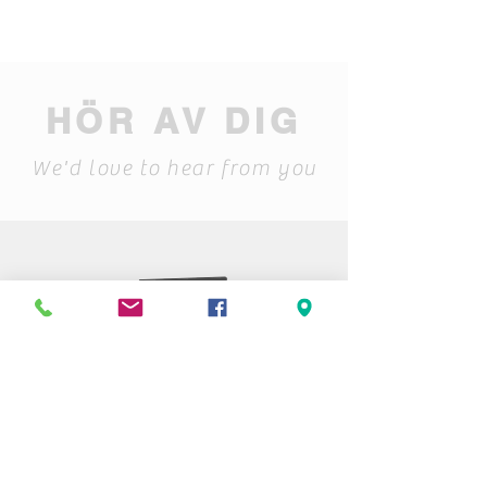
HÖR AV DIG
We'd love to hear from you
Stiftelsen Berget
Tempelvägen 10
795 91 RÄTTVIK
0248-797170