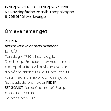
15 aug. 2024 17:30 – 18 aug. 2024 14:00
S:t Davidsgården Rättvik, Tempelvägen
8, 795 91 Rättvik, Sverige
Om evenemanget
RETREAT
franciskanska andliga övningar
15–18/8
Torsdag kl. 17.30 till söndag kl. 14
Den helige Franciskus av Assisi är ett 
exempel utifrån vilket vi kan öva vår 
tro, vår relation till Gud, till naturen, till 
våra medmänniskor och oss själva.
Retreatledare är fader 
PEDER 
BERGQVIST
, föreståndare på Berget 
och katolsk präst.
Helpension 3 510:-