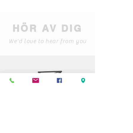
HÖR AV DIG
We'd love to hear from you
Stiftelsen Berget
Tempelvägen 10
795 91 RÄTTVIK
0248-797170