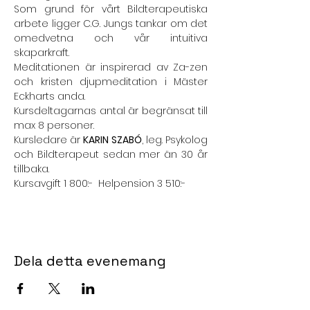
Som grund för vårt Bildterapeutiska 
arbete ligger C.G. Jungs tankar om det 
omedvetna och vår intuitiva 
skaparkraft.
Meditationen är inspirerad av Za-zen 
och kristen djupmeditation i Mäster 
Eckharts anda.
Kursdeltagarnas antal är begränsat till 
max 8 personer.
Kursledare är 
KARIN SZABÓ
, leg. Psykolog 
och Bildterapeut sedan mer än 30 år 
tillbaka.
Kursavgift 1 800:-  Helpension 3 510:-
Dela detta evenemang