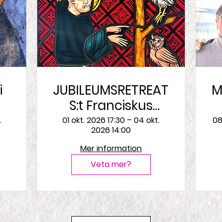
JUBILEUMSRETREAT:
M
S:t Franciskus
a
1226–2026
.
01 okt. 2026 17:30 – 04 okt.
08
2026 14:00
Mer information
Veta mer?