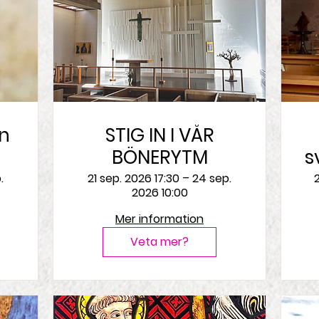
in
STIG IN I VÅR
BÖNERYTM
s
lm
G
.
21 sep. 2026 17:30 – 24 sep.
2
2026 10:00
Mer information
Veta mer?