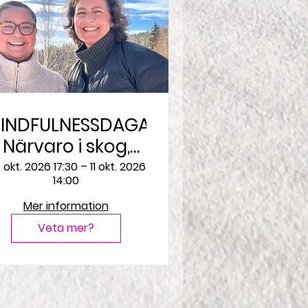
INDFULNESSDAGAR
Närvaro i skog,
rörelse, tystnad,
 okt. 2026 17:30 – 11 okt. 2026
14:00
samtal
Mer information
Veta mer?