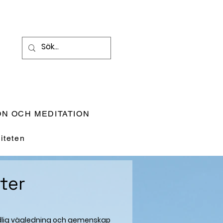
N OCH MEDITATION
teten
ter
andlig vägledning och gemenskap