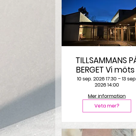
TILLSAMMANS P
BERGET Vi möts i
tystnad,
10 sep. 2026 17:30 – 13 sep
2026 14:00
meditation,
samtal och
Mer information
fördjupning
Veta mer?