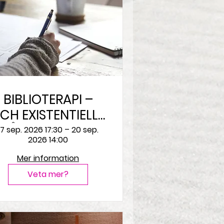
BIBLIOTERAPI –
CH EXISTENTIELLA
RÅGOR Längtan
17 sep. 2026 17:30 – 20 sep.
2026 14:00
och tillhörighet
Mer information
Veta mer?