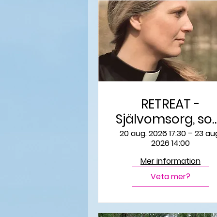
RETREAT -
Självomsorg, s
dig själv
20 aug. 2026 17:30 – 23 au
2026 14:00
Mer information
Veta mer?