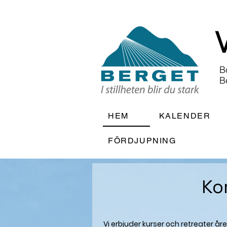
B
B
HEM
KALENDER
FÖRDJUPNING
Ko
Vi erbjuder kurser och retreater 