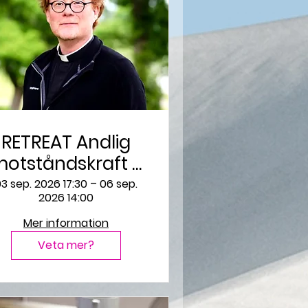
RETREAT Andlig
otståndskraft –
överlåtelsens
3 sep. 2026 17:30 – 06 sep.
2026 14:00
skenbara
självklarhet
Mer information
Veta mer?