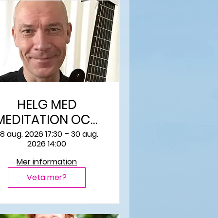
HELG MED
EDITATION OCH
YIN YOGA
8 aug. 2026 17:30 – 30 aug.
2026 14:00
Mer information
Veta mer?