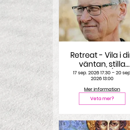
Retreat - Vila i d
väntan, stilla
mötet sker (Psa
17 sep. 2026 17:30 – 20 sep
2026 13:00
205)
Mer information
Veta mer?