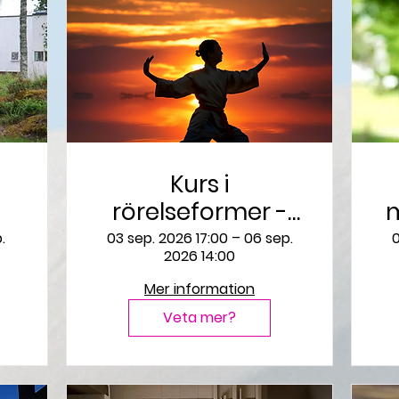
Kurs i
rörelseformer -
m
hämtade från
.
03 sep. 2026 17:00 – 06 sep.
0
2026 14:00
essensen av Tai
Mer information
chi och
Zenmeditation
Veta mer?