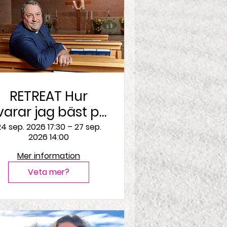
RETREAT Hur
varar jag bäst på
uds kärlek? - om
4 sep. 2026 17:30 – 27 sep.
2026 14:00
att urskilja Guds
vilja i stort och
Mer information
smått
Veta mer?