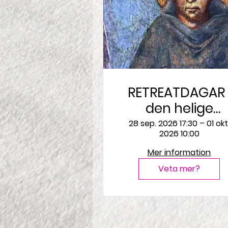
RETREATDAGAR i
den helige
Franciskus and
28 sep. 2026 17:30 – 01 okt
2026 10:00
Mer information
Veta mer?