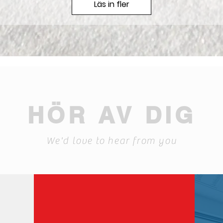
Läs in fler
HÖR AV DIG
We'd love to hear from you