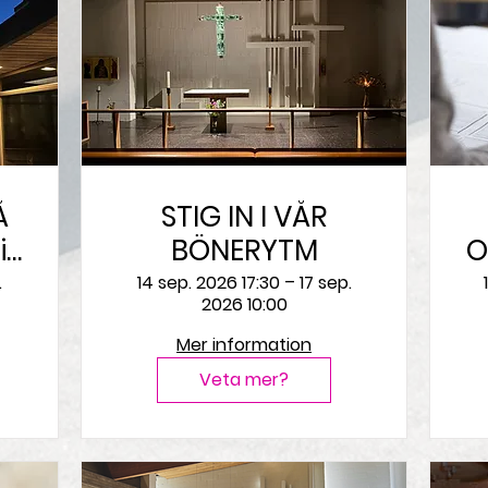
Å
STIG IN I VÅR
BÖNERYTM
O
F
.
14 sep. 2026 17:30 – 17 sep.
2026 10:00
Mer information
Veta mer?