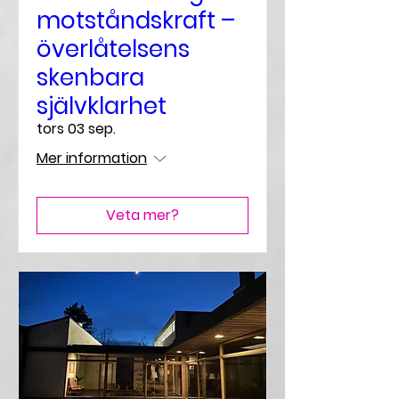
motståndskraft –
överlåtelsens
skenbara
självklarhet
tors 03 sep.
Mer information
Veta mer?