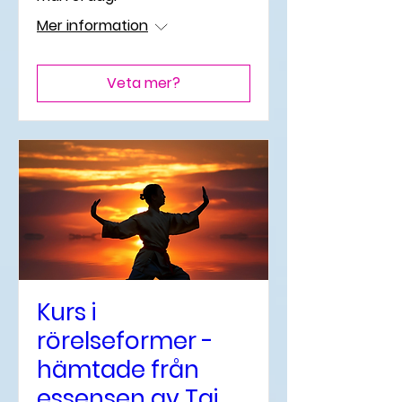
Mer information
Veta mer?
Kurs i
rörelseformer -
hämtade från
essensen av Tai