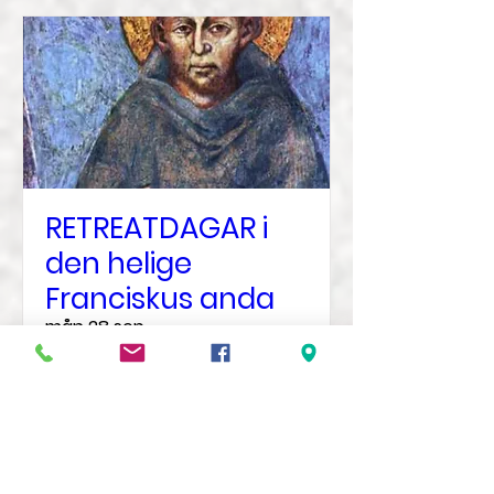
RETREATDAGAR i
den helige
Franciskus anda
mån 28 sep.
Mer information
Veta mer?