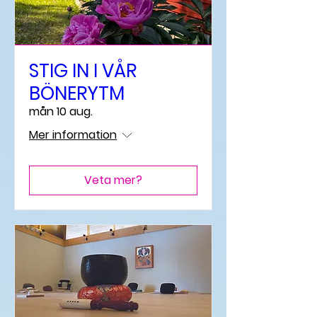
STIG IN I VÅR
BÖNERYTM
mån 10 aug.
Mer information
Veta mer?