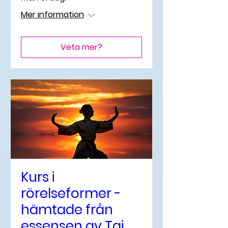
Mer information
Veta mer?
Kurs i
rörelseformer -
hämtade från
essensen av Tai