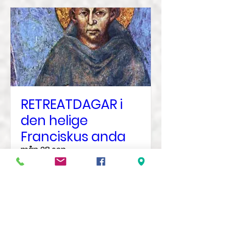
RETREATDAGAR i
den helige
Franciskus anda
mån 28 sep.
Mer information
Veta mer?