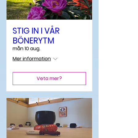
STIG IN I VÅR
BÖNERYTM
mån 10 aug.
Mer information
Veta mer?