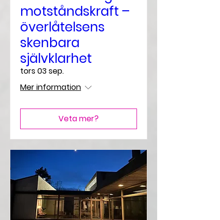
motståndskraft –
överlåtelsens
skenbara
självklarhet
tors 03 sep.
Mer information
Veta mer?