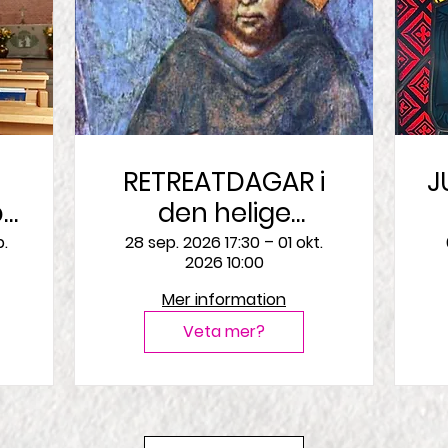
RETREATDAGAR i
J
på
den helige
Franciskus anda
p.
28 sep. 2026 17:30 – 01 okt.
2026 10:00
s
Mer information
Veta mer?