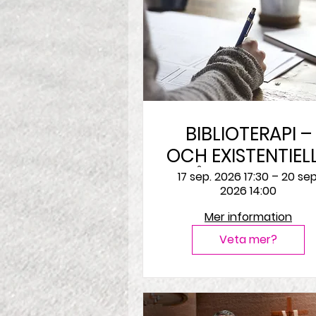
BIBLIOTERAPI –
OCH EXISTENTIEL
FRÅGOR Längtan
17 sep. 2026 17:30 – 20 sep
2026 14:00
och tillhörighet
Mer information
Veta mer?