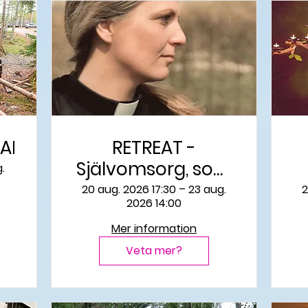
AR
RETREAT -
Självomsorg, som
.
dig själv
20 aug. 2026 17:30 – 23 aug.
2
2026 14:00
Mer information
Veta mer?