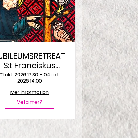
UBILEUMSRETREAT:
S:t Franciskus
1226–2026
01 okt. 2026 17:30 – 04 okt.
2026 14:00
Mer information
Veta mer?