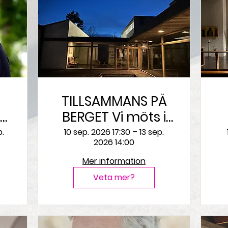
TILLSAMMANS PÅ
BERGET Vi möts i
tystnad,
p.
10 sep. 2026 17:30 – 13 sep.
2026 14:00
meditation,
samtal och
Mer information
fördjupning
Veta mer?