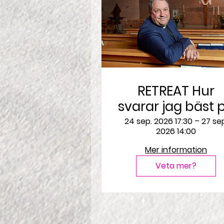
RETREAT Hur
svarar jag bäst 
Guds kärlek? - om
24 sep. 2026 17:30 – 27 se
2026 14:00
att urskilja Gud
vilja i stort och
Mer information
smått
Veta mer?