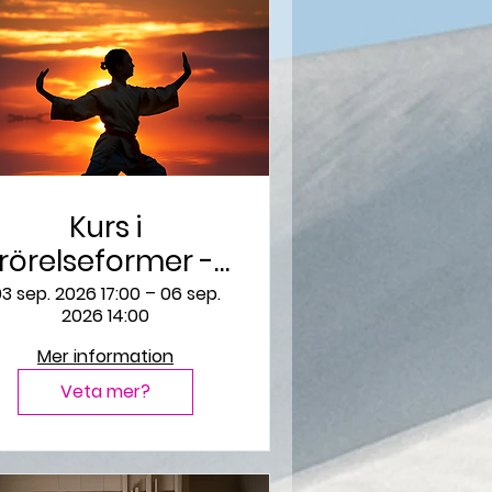
Kurs i
rörelseformer -
hämtade från
3 sep. 2026 17:00 – 06 sep.
2026 14:00
essensen av Tai
Mer information
chi och
Zenmeditation
Veta mer?