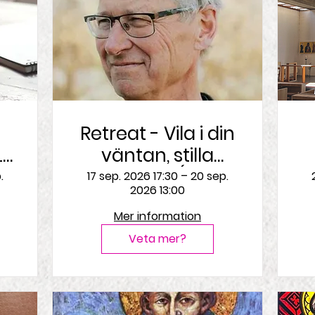
Retreat - Vila i din
LA
väntan, stilla
mötet sker (Psalm
.
17 sep. 2026 17:30 – 20 sep.
2026 13:00
205)
Mer information
Veta mer?