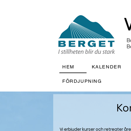
B
B
HEM
KALENDER
FÖRDJUPNING
Ko
Vi erbjuder kurser och retreater 