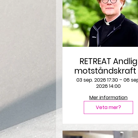
RETREAT Andlig
motståndskraft –
överlåtelsens
03 sep. 2026 17:30 – 06 se
2026 14:00
skenbara
självklarhet
Mer information
Veta mer?