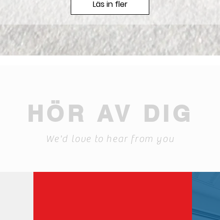
Läs in fler
HÖR AV DIG
We'd love to hear from you