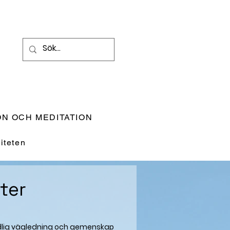
N OCH MEDITATION
teten
ter
andlig vägledning och gemenskap